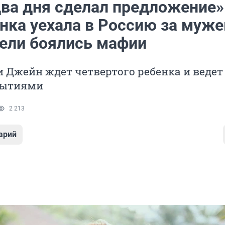
два дня сделал предложение»
нка уехала в Россию за муж
тели боялись мафии
 Джейн ждет четвертого ребенка и ведет
бытиями
2 213
арий