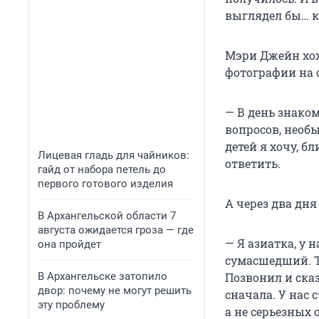
выглядел бы… к
Мэри Джейн хох
фотографии на с
— В день знаком
вопросов, необ
детей я хочу, б
Лицевая гладь для чайников:
ответить.
гайд от набора петель до
первого готового изделия
А через два дня
В Архангельской области 7
августа ожидается гроза — где
— Я азиатка, у 
она пройдет
сумасшедший. Т
В Архангельске затопило
Позвонил и сказа
двор: почему не могут решить
сначала. У нас 
эту проблему
а не серьезных 