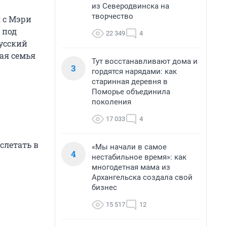
из Северодвинска на
творчество
 с Мэри
 под
22 349
4
усский
ая семья
Тут восстанавливают дома и
3
гордятся нарядами: как
старинная деревня в
Поморье объединила
поколения
17 033
4
слетать в
«Мы начали в самое
4
нестабильное время»: как
многодетная мама из
Архангельска создала свой
бизнес
15 517
12