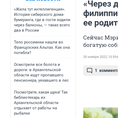
«Через 
«Жила тут интеллигенция».
филиппи
История сибирского дома-
бумеранга, где в гости ходили
ее роди
через балконы, — таких всего
два в России
Сейчас Мэри
Тело россиянки нашли во
богатую со
Французских Альпах. Как она
погибла?
30 ноября 2022, 10:59
Осмотрели все болота и
дороги: в Архангельской
1
коммент
области ищут пропавшего
пенсионера, уехавшего в лес
Посмотрите, какая щука! Так
библиотекарь из
Архангельской области
отдыхает от работы на
рыбалке