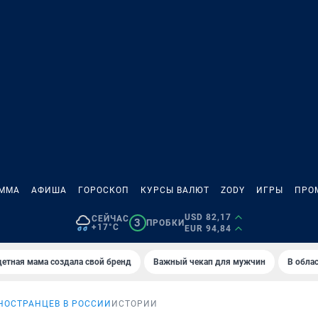
АММА
АФИША
ГОРОСКОП
КУРСЫ ВАЛЮТ
ZODY
ИГРЫ
ПРО
USD 82,17
СЕЙЧАС
3
ПРОБКИ
+17°C
EUR 94,84
етная мама создала свой бренд
Важный чекап для мужчин
В обла
НОСТРАНЦЕВ В РОССИИ
ИСТОРИИ