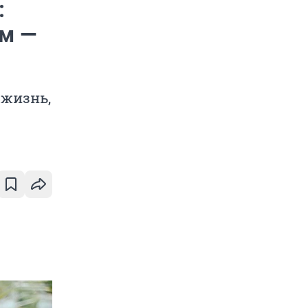
:
ем —
 жизнь,