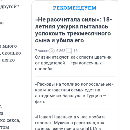
одругой?
РЕКОМЕНДУЕМ
«Не рассчитала силы»: 18-
за
летняя ужурка пыталась
успокоить трехмесячного
сына и убила его
е много
7 часов
6 863
16
, сколько
Слизни атакуют: как спасти цветник
о легко
от вредителей — три копеечных
способа
«Расходы на топливо колоссальные»:
как многодетная семья едет на
автодоме из Барнаула в Турцию —
фото
.
ла
«Нашел Наденьку, а у нее пробита
о секса,
голова». Мужчина рассказал, как
отом
потерял жену при атаке БПЛА в