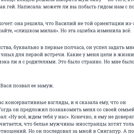
ак гей. Написала: можете ли вы побыть гидом нам с п
очет: она решила, что Василий не той ориентации из-
айте, «слишком милая». Но эта ошибка изменила всё.
ства, буквально в первые полчаса, он успел задать мн
ычных для первой встречи. Какие у меня цели в жизни
лизка ли я с родителями. Это было странно. Но мне был
 Вася позвал ее замуж.
нас консервативные взгляды, и я сказала ему, что он
огда он предложил познакомить меня со своей семьей
л: «Ну всё, ждем тебя у нас». Конечно, я ему не доверя
считается, что белые мужчины-иностранцы хотят тольк
отношений. Но он последовал за мной в Сингапур. А п