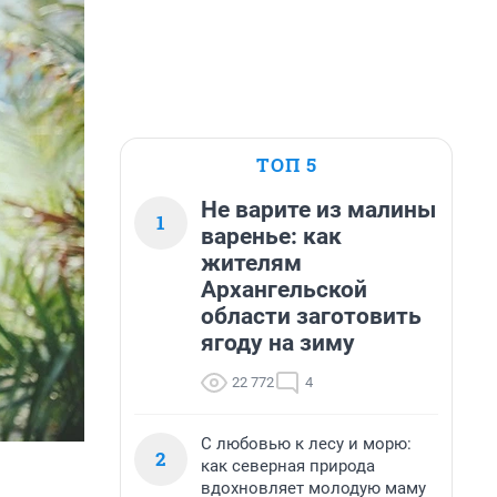
ТОП 5
Не варите из малины
1
варенье: как
жителям
Архангельской
области заготовить
ягоду на зиму
22 772
4
С любовью к лесу и морю:
2
как северная природа
вдохновляет молодую маму