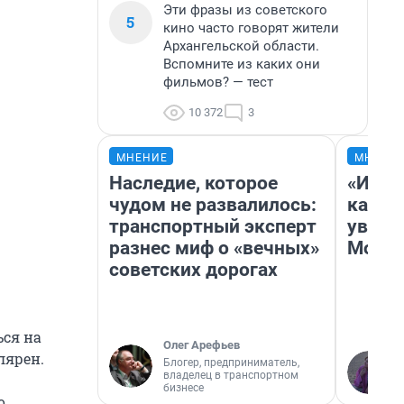
Эти фразы из советского
5
кино часто говорят жители
Архангельской области.
Вспомните из каких они
фильмов? — тест
10 372
3
МНЕНИЕ
МНЕНИ
Наследие, которое
«Идеа
чудом не развалилось:
каким
транспортный эксперт
увиде
разнес миф о «вечных»
Моск
советских дорогах
ься на
Олег Арефьев
лярен.
Блогер, предприниматель,
владелец в транспортном
бизнесе
о