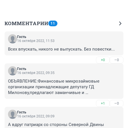
КОММЕНТАРИИ
11
Гость
16 октября 2022, 11:53
Всех впускать, никого не выпускать. Без повестки...
+0
–0
Гость
16 октября 2022, 09:35
ОБЪЯВЛЕНИЕ:Финансовые микрозаймовые 
организации принадлежащие депутату ГД 
Милонову,предлагают заманчивые и 
привлекательные кредиты для лохов и 
+1
–0
лохушек.Кредиты вы можете перевести ввиде 
благотворительной помощи в 
Гость
банк"Пересвет"принадлежащий патриарху 
16 октября 2022, 09:09
кирилу,т.к.деньги это тлен.О душе надо думать!
А вдруг патриарх со стороны Северной Двины 