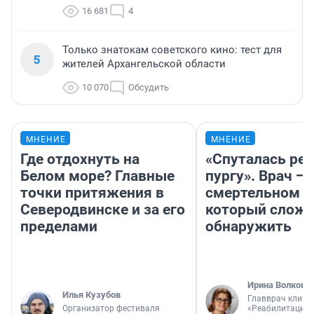
16 681
4
Только знатокам советского кино: тест для
5
жителей Архангельской области
10 070
Обсудить
МНЕНИЕ
МНЕНИЕ
Где отдохнуть на
«Спуталась реч
Белом море? Главные
пургу». Врач — 
точки притяжения в
смертельном д
Северодвинске и за его
который слож
пределами
обнаружить
Ирина Волкова
Илья Кузубов
Главврач клини
Организатор фестиваля
«Реабилитация 