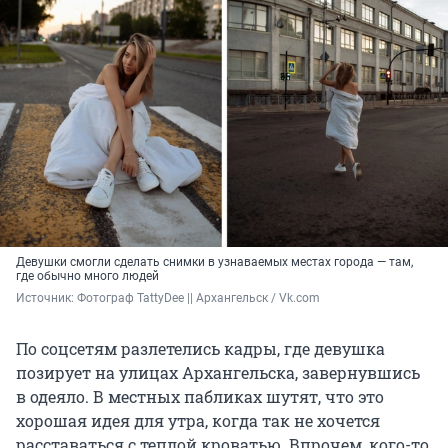
Девушки смогли сделать снимки в узнаваемых местах города — там,
где обычно много людей
Источник: 
Фотограф TattyDee || Архангельск / Vk.com
По соцсетям разлетелись кадры, где девушка
позирует на улицах Архангельска, завернувшись
в одеяло. В местных пабликах шутят, что это
хорошая идея для утра, когда так не хочется
расставаться с теплой кроватью. Впрочем, кого-то