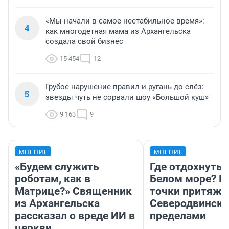
«Мы начали в самое нестабильное время»:
4
как многодетная мама из Архангельска
создала свой бизнес
15 454
12
Грубое нарушение правил и ругань до слёз:
5
звезды чуть не сорвали шоу «Большой куш»
9 163
9
МНЕНИЕ
МНЕНИЕ
«Будем служить
Где отдохнуть 
роботам, как в
Белом море? Г
Матрице?» Священник
точки притяже
из Архангельска
Северодвинске 
рассказал о вреде ИИ в
пределами
церкви