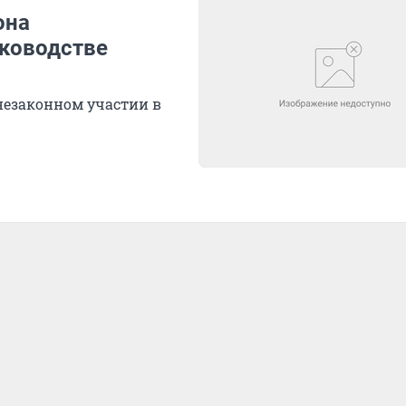
она
уководстве
 незаконном участии в