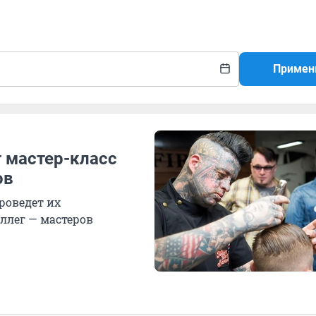
Примен
 мастер-класс
ов
проведет их
ллег — мастеров