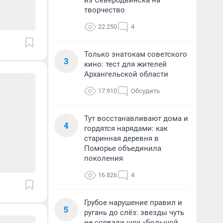
из Северодвинска на
творчество
22 250
4
Только знатокам советского
3
кино: тест для жителей
Архангельской области
17 910
Обсудить
Тут восстанавливают дома и
4
гордятся нарядами: как
старинная деревня в
Поморье объединила
поколения
16 826
4
Грубое нарушение правил и
5
ругань до слёз: звезды чуть
не сорвали шоу «Большой