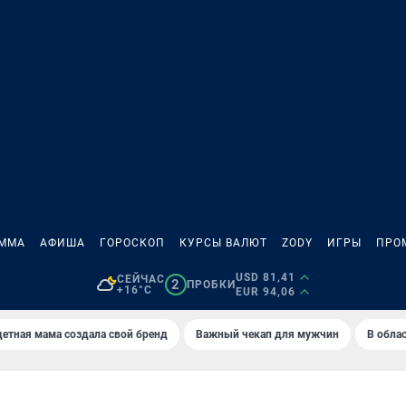
АММА
АФИША
ГОРОСКОП
КУРСЫ ВАЛЮТ
ZODY
ИГРЫ
ПРО
USD 81,41
СЕЙЧАС
2
ПРОБКИ
+16°C
EUR 94,06
етная мама создала свой бренд
Важный чекап для мужчин
В обла