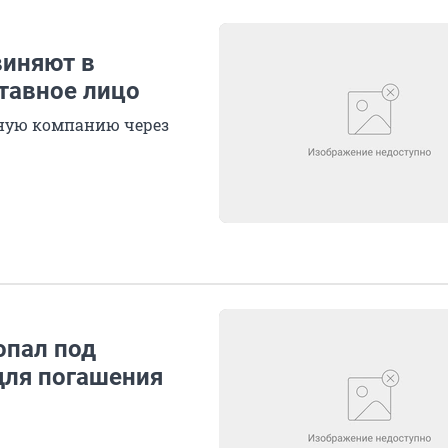
виняют в
тавное лицо
ную компанию через
опал под
для погашения