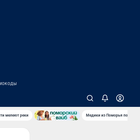
МОКОДЫ
сти мелеют реки
Медики из Поморья поехали 