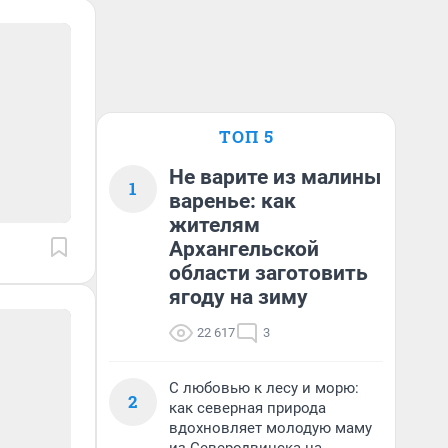
ТОП 5
Не варите из малины
1
варенье: как
жителям
Архангельской
области заготовить
ягоду на зиму
22 617
3
С любовью к лесу и морю:
2
как северная природа
вдохновляет молодую маму