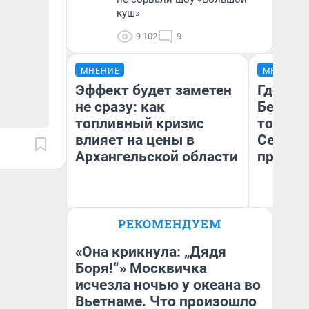
куш»
9 102
9
МНЕНИЕ
МНЕНИЕ
Эффект будет заметен
Где отд
не сразу: как
Белом 
топливный кризис
точки 
влияет на цены в
Северод
Архангельской области
предел
РЕКОМЕНДУЕМ
Ил
Дмитрий Алексеев
Ор
«Т
«Она крикнула: „Дядя
Боря!“» Москвичка
исчезла ночью у океана во
Вьетнаме. Что произошло