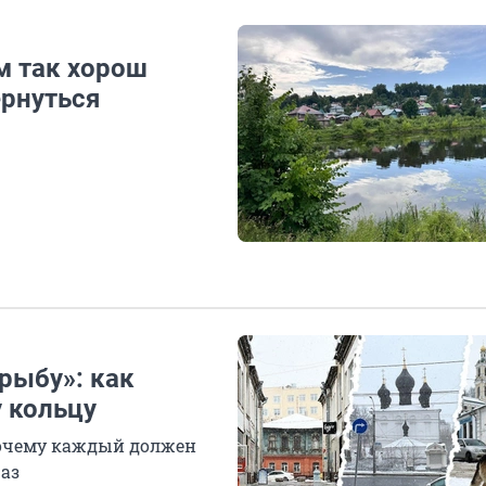
м так хорош
ернуться
рыбу»: как
 кольцу
почему каждый должен
раз