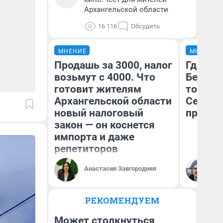
Архангельской области
16 116
Обсудить
МНЕНИЕ
МНЕНИЕ
Продашь за 3000, налог
Где отд
возьмут с 4000. Что
Белом 
готовит жителям
точки 
Архангельской области
Северод
новый налоговый
предел
закон — он коснется
импорта и даже
репетиторов
Ил
Анастасия Завгородняя
Ор
«Т
РЕКОМЕНДУЕМ
Может столкнуться