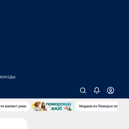
МОКОДЫ
сти мелеют реки
Медики из Поморья поехали 