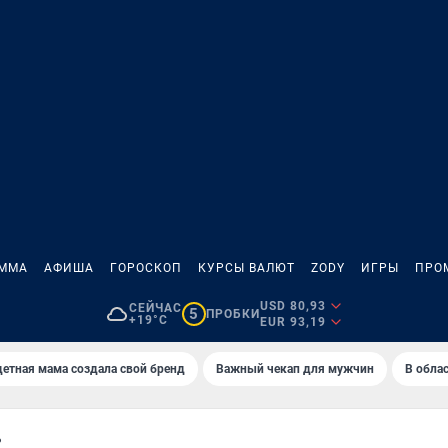
АММА
АФИША
ГОРОСКОП
КУРСЫ ВАЛЮТ
ZODY
ИГРЫ
ПРО
USD 80,93
СЕЙЧАС
5
ПРОБКИ
+19°C
EUR 93,19
етная мама создала свой бренд
Важный чекап для мужчин
В обла
Ь