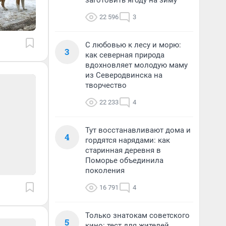
заготовить ягоду на зиму
22 596
3
С любовью к лесу и морю:
3
как северная природа
вдохновляет молодую маму
из Северодвинска на
творчество
22 233
4
Тут восстанавливают дома и
4
гордятся нарядами: как
старинная деревня в
Поморье объединила
поколения
16 791
4
Только знатокам советского
5
кино: тест для жителей