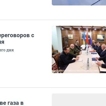
ереговоров с
ня
его дня
ве газа в