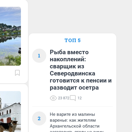
ТОП 5
Рыба вместо
1
накоплений:
сварщик из
Северодвинска
готовится к пенсии и
разводит осетра
23 872
12
Не варите из малины
2
варенье: как жителям
Архангельской области