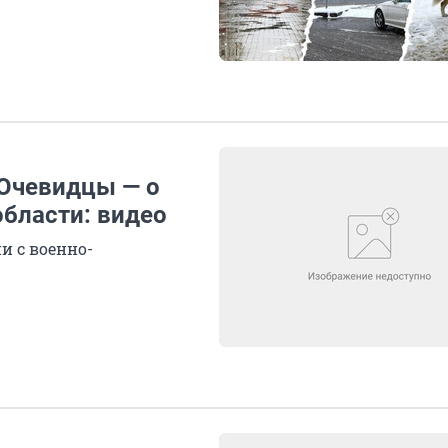
 Очевидцы — о
области: видео
и с военно-