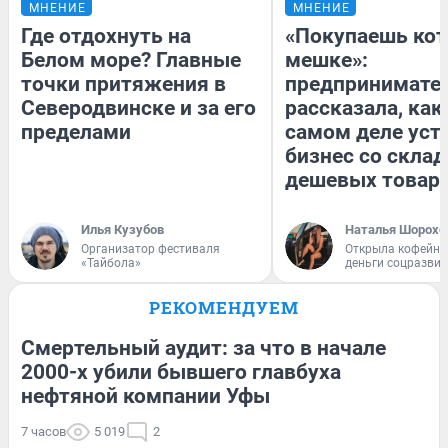
МНЕНИЕ
МНЕНИЕ
Где отдохнуть на
«Покупаешь кот
Белом море? Главные
мешке»:
точки притяжения в
предпринимате
Северодвинске и за его
рассказала, как
пределами
самом деле уст
бизнес со скла
дешевых товар
Илья Кузубов
Наталья Шорохо
Организатор фестиваля
Открыла кофейну
«Тайбола»
деньги соцразви
РЕКОМЕНДУЕМ
Смертельный аудит: за что в начале
2000-х убили бывшего главбуха
нефтяной компании Уфы
7 часов
5 019
2