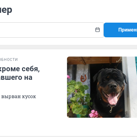
лер
Примен
ОБНОСТИ
кроме себя,
авшего на
о вырван кусок