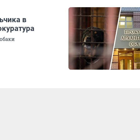
ьчика в
окуратура
собаки