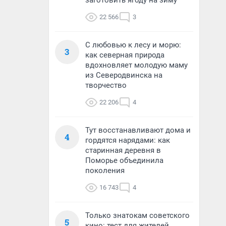
заготовить ягоду на зиму
22 566
3
С любовью к лесу и морю:
3
как северная природа
вдохновляет молодую маму
из Северодвинска на
творчество
22 206
4
Тут восстанавливают дома и
4
гордятся нарядами: как
старинная деревня в
Поморье объединила
поколения
16 743
4
Только знатокам советского
5
кино: тест для жителей