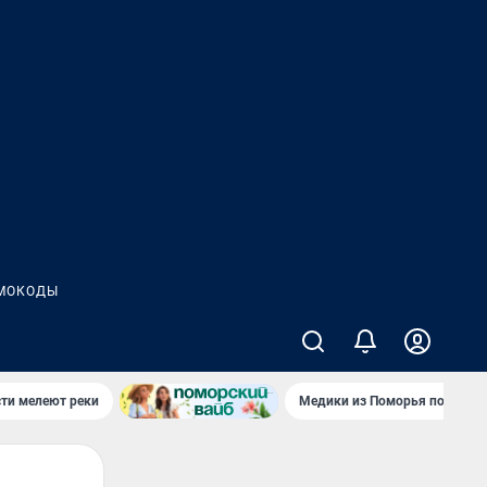
МОКОДЫ
сти мелеют реки
Медики из Поморья поехали 