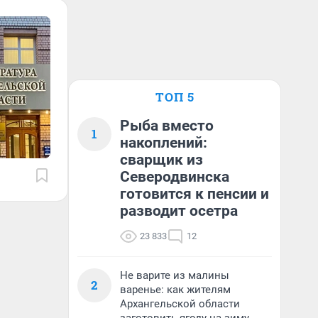
ТОП 5
Рыба вместо
1
накоплений:
сварщик из
Северодвинска
готовится к пенсии и
разводит осетра
23 833
12
Не варите из малины
2
варенье: как жителям
Архангельской области