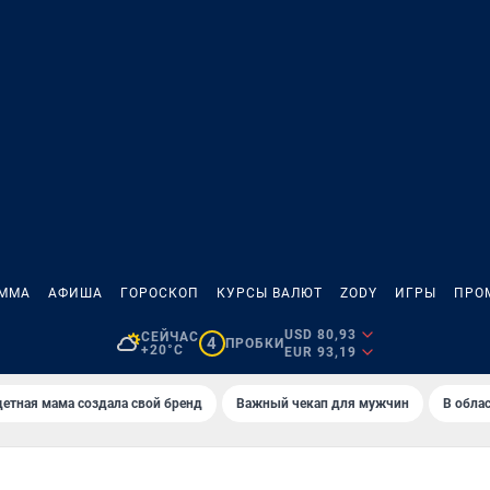
АММА
АФИША
ГОРОСКОП
КУРСЫ ВАЛЮТ
ZODY
ИГРЫ
ПРО
USD 80,93
СЕЙЧАС
4
ПРОБКИ
+20°C
EUR 93,19
етная мама создала свой бренд
Важный чекап для мужчин
В обла