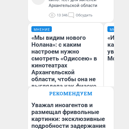
Архангельской области
13 346
Обсудить
МНЕНИЕ
МНЕНИЕ
«Мы видим нового
«Идеал
Нолана»: с каким
каким 
настроем нужно
увидел
смотреть «Одиссею» в
Москв
кинотеатрах
Архангельской
области, чтобы она не
выглядела как фиаско
РЕКОМЕНДУЕМ
Надежда Губарь
Кс
Уважал иноагентов и
размещал фривольные
картинки: эксклюзивные
подробности задержания