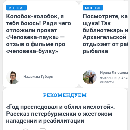
МНЕНИЕ
МНЕНИЕ
Колобок-колобок, я
Посмотрите, ка
тебя боюсь! Ради чего
щука! Так
отложили прокат
библиотекарь и
«Человека-паука» —
Архангельской 
отзыв о фильме про
отдыхает от ра
«человека-булку»
рыбалке
Ирина Лысцева
Надежда Губарь
жительница Арха
области
РЕКОМЕНДУЕМ
«Год преследовал и облил кислотой».
Рассказ петербурженки о жестоком
нападении и реабилитации