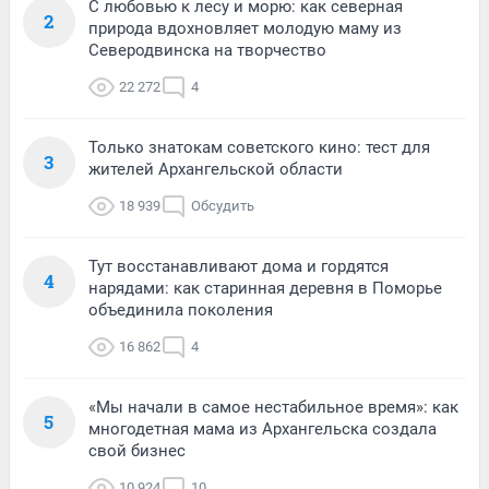
С любовью к лесу и морю: как северная
2
природа вдохновляет молодую маму из
Северодвинска на творчество
22 272
4
Только знатокам советского кино: тест для
3
жителей Архангельской области
18 939
Обсудить
Тут восстанавливают дома и гордятся
4
нарядами: как старинная деревня в Поморье
объединила поколения
16 862
4
«Мы начали в самое нестабильное время»: как
5
многодетная мама из Архангельска создала
свой бизнес
10 924
10