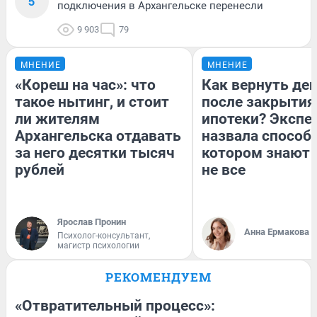
5
подключения в Архангельске перенесли
9 903
79
МНЕНИЕ
МНЕНИЕ
«Кореш на час»: что
Как вернуть де
такое нытинг, и стоит
после закрытия
ли жителям
ипотеки? Экспе
Архангельска отдавать
назвала способ,
за него десятки тысяч
котором знают 
рублей
не все
Ярослав Пронин
Анна Ермакова
Психолог-консультант,
магистр психологии
РЕКОМЕНДУЕМ
«Отвратительный процесс»: