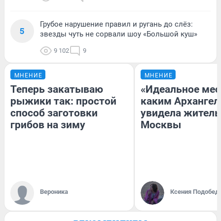
Грубое нарушение правил и ругань до слёз:
5
звезды чуть не сорвали шоу «Большой куш»
9 102
9
МНЕНИЕ
МНЕНИЕ
Теперь закатываю
«Идеальное мес
рыжики так: простой
каким Архангел
способ заготовки
увидела жител
грибов на зиму
Москвы
Вероника
Ксения Подобед