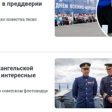
ы в преддверии
ако повестка тесно
хангельской
: интересные
о советском флотоводце