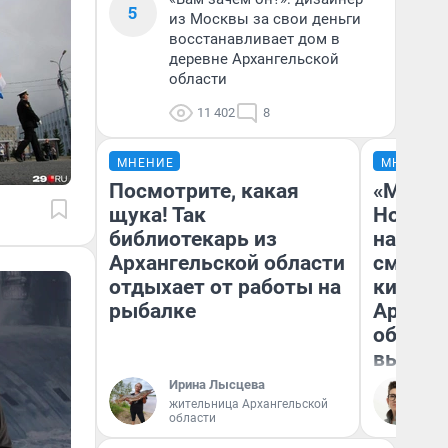
5
из Москвы за свои деньги
восстанавливает дом в
деревне Архангельской
области
11 402
8
МНЕНИЕ
МНЕНИЕ
Посмотрите, какая
«Мы ви
щука! Так
Нолана
библиотекарь из
настро
Архангельской области
смотре
отдыхает от работы на
киноте
рыбалке
Арханг
области
выгляд
Ирина Лысцева
На
жительница Архангельской
области