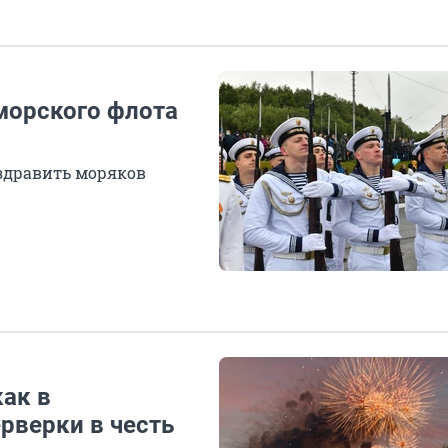
морского флота
оздравить моряков
ак в
рверки в честь