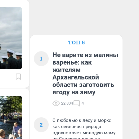
ТОП 5
Не варите из малины
1
варенье: как
жителям
Архангельской
области заготовить
ягоду на зиму
22 804
4
С любовью к лесу и морю:
2
как северная природа
вдохновляет молодую маму