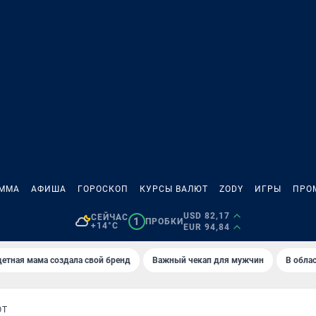
АММА
АФИША
ГОРОСКОП
КУРСЫ ВАЛЮТ
ZODY
ИГРЫ
ПРО
USD 82,17
СЕЙЧАС
1
ПРОБКИ
+14°C
EUR 94,84
етная мама создала свой бренд
Важный чекап для мужчин
В обла
ОТ