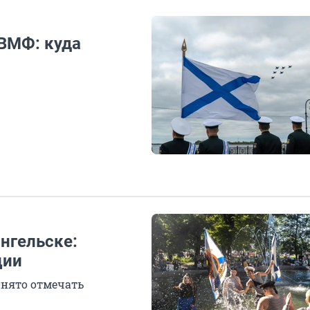
 ВМФ: куда
нгельске:
ции
инято отмечать