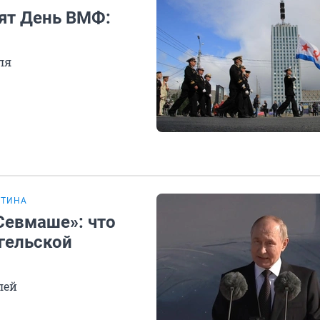
тят День ВМФ:
ля
УТИНА
Севмаше»: что
гельской
лей