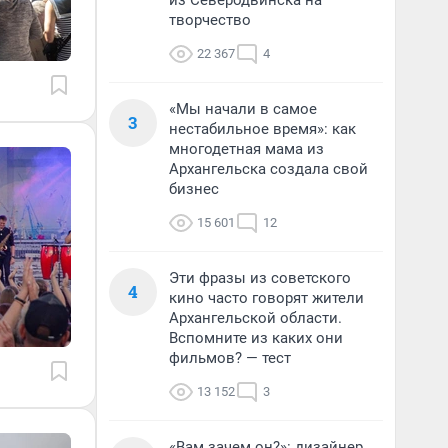
из Северодвинска на
творчество
22 367
4
«Мы начали в самое
3
нестабильное время»: как
многодетная мама из
Архангельска создала свой
бизнес
15 601
12
Эти фразы из советского
4
кино часто говорят жители
Архангельской области.
Вспомните из каких они
фильмов? — тест
13 152
3
«Вам зачем он?»: дизайнер