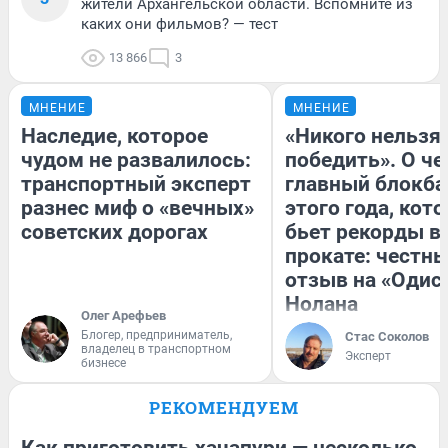
жители Архангельской области. Вспомните из
каких они фильмов? — тест
13 866
3
МНЕНИЕ
МНЕНИЕ
Наследие, которое
«Никого нельзя
чудом не развалилось:
победить». О ч
транспортный эксперт
главный блокба
разнес миф о «вечных»
этого года, кот
советских дорогах
бьет рекорды в
прокате: честн
отзыв на «Одис
Нолана
Олег Арефьев
Блогер, предприниматель,
Стас Соколов
владелец в транспортном
Эксперт
бизнесе
РЕКОМЕНДУЕМ
Как приготовить хачапури — несколько