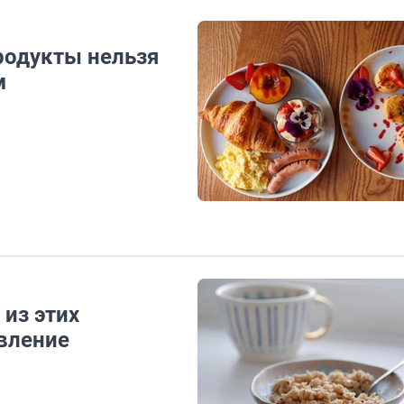
родукты нельзя
м
 из этих
вление