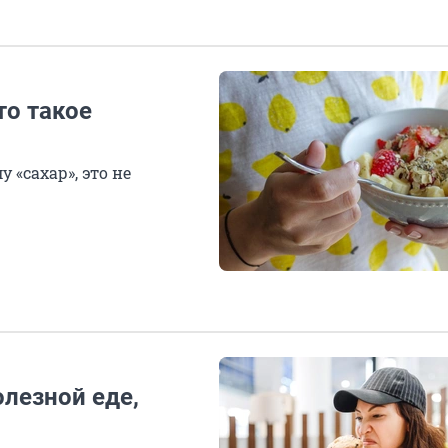
то такое
 «сахар», это не
олезной еде,