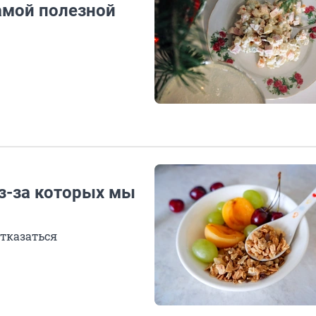
амой полезной
из-за которых мы
тказаться