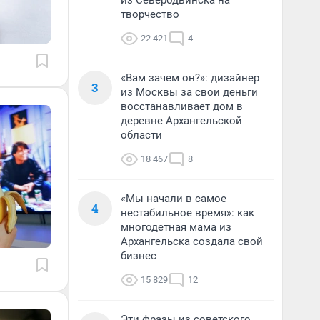
из Северодвинска на
творчество
22 421
4
«Вам зачем он?»: дизайнер
3
из Москвы за свои деньги
восстанавливает дом в
деревне Архангельской
области
18 467
8
«Мы начали в самое
4
нестабильное время»: как
многодетная мама из
Архангельска создала свой
бизнес
15 829
12
Эти фразы из советского