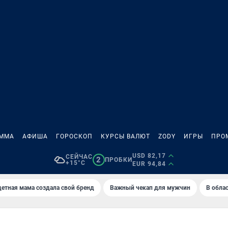
АММА
АФИША
ГОРОСКОП
КУРСЫ ВАЛЮТ
ZODY
ИГРЫ
ПРО
USD 82,17
СЕЙЧАС
2
ПРОБКИ
+15°C
EUR 94,84
етная мама создала свой бренд
Важный чекап для мужчин
В обла