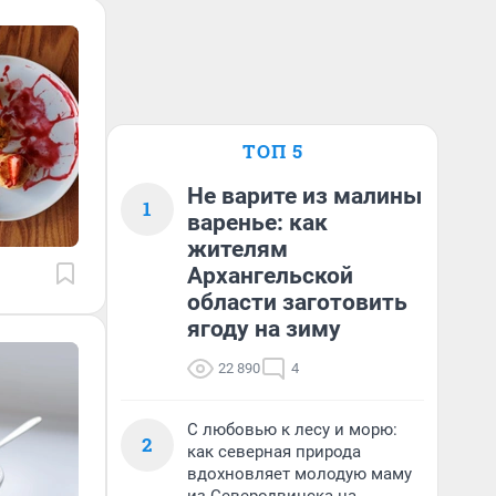
ТОП 5
Не варите из малины
1
варенье: как
жителям
Архангельской
области заготовить
ягоду на зиму
22 890
4
С любовью к лесу и морю:
2
как северная природа
вдохновляет молодую маму