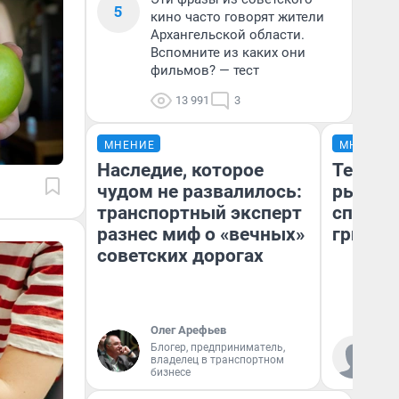
5
кино часто говорят жители
Архангельской области.
Вспомните из каких они
фильмов? — тест
13 991
3
МНЕНИЕ
МНЕНИЕ
Наследие, которое
Теперь
чудом не развалилось:
рыжики
транспортный эксперт
способ
разнес миф о «вечных»
грибов
советских дорогах
Олег Арефьев
Блогер, предприниматель,
Ве
владелец в транспортном
бизнесе