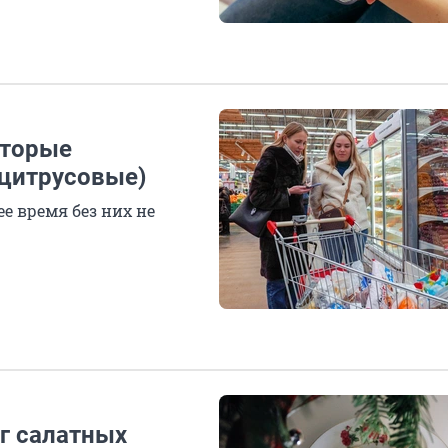
оторые
 цитрусовые)
е время без них не
нг салатных