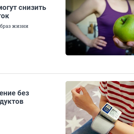
могут снизить
ток
образ жизни
ение без
одуктов