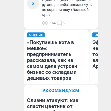
5
ругань до слёз: звезды чуть
не сорвали шоу «Большой
куш»
9 147
9
МНЕНИЕ
МНЕНИЕ
«Покупаешь кота в
Эффект
мешке»:
не сраз
предприниматель
топлив
рассказала, как на
влияет
самом деле устроен
Арханг
бизнес со складами
дешевых товаров
РЕКОМЕНДУЕМ
Наталья Шорохова
Дм
Открыла кофейную точку на
деньги соцразвития
Слизни атакуют: как
спасти цветник от