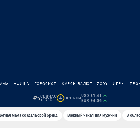
АММА
АФИША
ГОРОСКОП
КУРСЫ ВАЛЮТ
ZODY
ИГРЫ
ПРО
USD 81,41
СЕЙЧАС
4
ПРОБКИ
+17°C
EUR 94,06
етная мама создала свой бренд
Важный чекап для мужчин
В обла