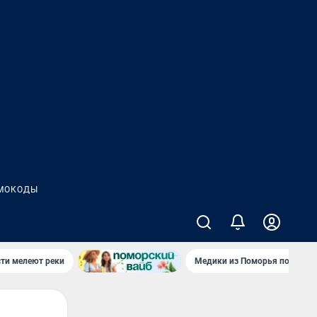
МОКОДЫ
сти мелеют реки
Медики из Поморья поехали 