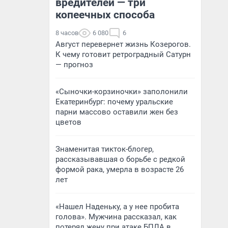
вредителей — три
копеечных способа
8 часов
6 080
6
Август перевернет жизнь Козерогов.
К чему готовит ретроградный Сатурн
— прогноз
«Сыночки-корзиночки» заполонили
Екатеринбург: почему уральские
парни массово оставили жен без
цветов
Знаменитая тикток-блогер,
рассказывавшая о борьбе с редкой
формой рака, умерла в возрасте 26
лет
«Нашел Наденьку, а у нее пробита
голова». Мужчина рассказал, как
потерял жену при атаке БПЛА в