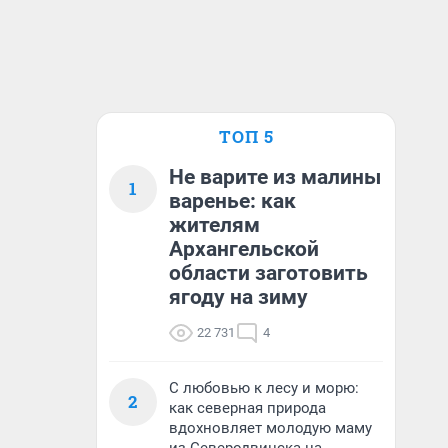
ТОП 5
Не варите из малины
1
варенье: как
жителям
Архангельской
области заготовить
ягоду на зиму
22 731
4
С любовью к лесу и морю:
2
как северная природа
вдохновляет молодую маму