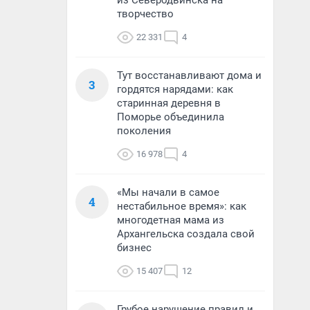
из Северодвинска на
творчество
22 331
4
Тут восстанавливают дома и
3
гордятся нарядами: как
старинная деревня в
Поморье объединила
поколения
16 978
4
«Мы начали в самое
4
нестабильное время»: как
многодетная мама из
Архангельска создала свой
бизнес
15 407
12
Грубое нарушение правил и