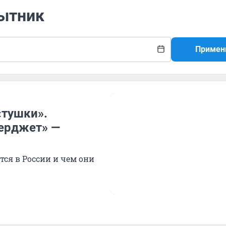
Сытник
Примен
«тушки».
перджет» —
тся в России и чем они