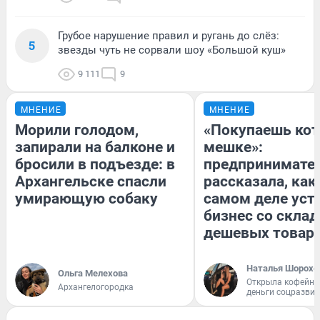
Грубое нарушение правил и ругань до слёз:
5
звезды чуть не сорвали шоу «Большой куш»
9 111
9
МНЕНИЕ
МНЕНИЕ
Морили голодом,
«Покупаешь кот
запирали на балконе и
мешке»:
бросили в подъезде: в
предпринимате
Архангельске спасли
рассказала, как
умирающую собаку
самом деле уст
бизнес со скла
дешевых товар
Наталья Шорохо
Ольга Мелехова
Открыла кофейну
Архангелогородка
деньги соцразви