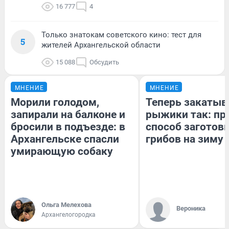
16 777
4
Только знатокам советского кино: тест для
5
жителей Архангельской области
15 088
Обсудить
МНЕНИЕ
МНЕНИЕ
Морили голодом,
Теперь закаты
запирали на балконе и
рыжики так: пр
бросили в подъезде: в
способ заготов
Архангельске спасли
грибов на зиму
умирающую собаку
Ольга Мелехова
Вероника
Архангелогородка