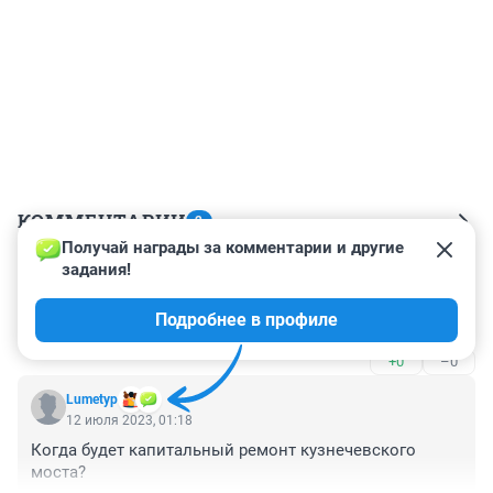
КОММЕНТАРИИ
2
Получай награды за комментарии и другие 
задания!
Гость
12 июля 2023, 19:21
Подробнее в профиле
Какой из них то?
+0
–0
Lumetyp
12 июля 2023, 01:18
Когда будет капитальный ремонт кузнечевского 
моста?