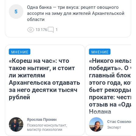
Одна банка — три вкуса: рецепт овощного
5
ассорти на зиму для жителей Архангельской
области
13 176
1
МНЕНИЕ
МНЕНИЕ
«Кореш на час»: что
«Никого нельз
такое нытинг, и стоит
победить». О ч
ли жителям
главный блокб
Архангельска отдавать
этого года, ко
за него десятки тысяч
бьет рекорды 
рублей
прокате: честн
отзыв на «Оди
Нолана
Ярослав Пронин
Стас Соколов
Психолог-консультант,
Эксперт
магистр психологии