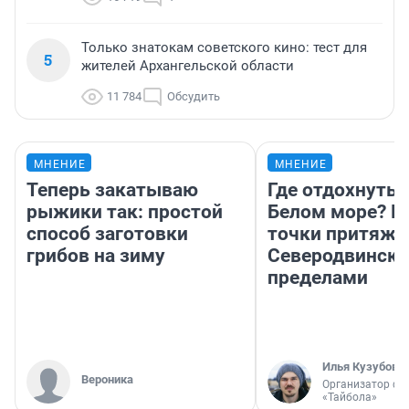
Только знатокам советского кино: тест для
5
жителей Архангельской области
11 784
Обсудить
МНЕНИЕ
МНЕНИЕ
Теперь закатываю
Где отдохнуть 
рыжики так: простой
Белом море? Г
способ заготовки
точки притяже
грибов на зиму
Северодвинске 
пределами
Илья Кузубов
Вероника
Организатор фе
«Тайбола»