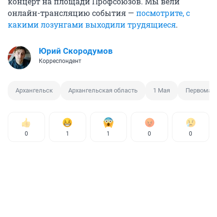
концерт на площади Профсоюзов. Мы вели
онлайн-трансляцию события —
посмотрите, с
какими лозунгами выходили трудящиеся
.
Юрий Скородумов
Корреспондент
Архангельск
Архангельская область
1 Мая
Первомай
0
1
1
0
0