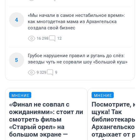
«Мы начали в самое нестабильное время»:
4
как многодетная мама из Архангельска
создала свой бизнес
16 298
12
Грубое нарушение правил и ругань до слёз:
5
звезды чуть не сорвали шоу «Большой куш»
9 329
9
МНЕНИЕ
МНЕНИЕ
«Финал не совпал с
Посмотрите, к
ожиданиями»: стоит ли
щука! Так
смотреть фильм
библиотекарь 
«Старый орел» на
Архангельской
большом экране —
отдыхает от ра