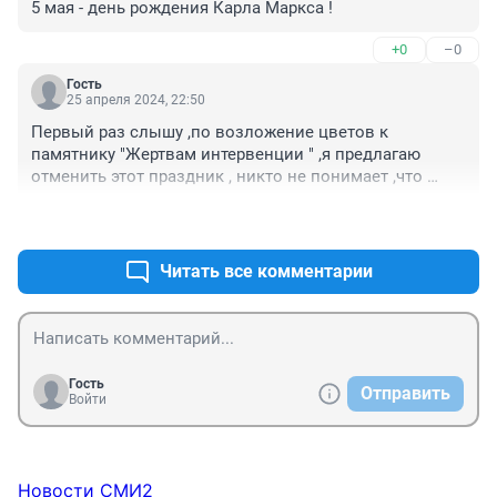
5 мая - день рождения Карла Маркса !
+0
–0
Гость
25 апреля 2024, 22:50
Первый раз слышу ,по возложение цветов к 
памятнику "Жертвам интервенции " ,я предлагаю 
отменить этот праздник , никто не понимает ,что 
празднуют . Это раньше было все понятно . Ура всем 
+0
–0
трудящимся во всех странах.
Читать все комментарии
Гость
Отправить
Войти
Новости СМИ2