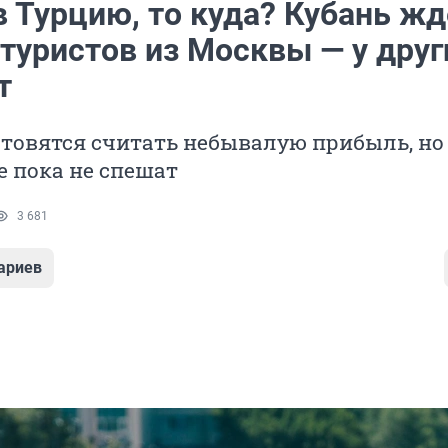
в Турцию, то куда? Кубань жд
туристов из Москвы — у друг
т
товятся считать небывалую прибыль, но
 пока не спешат
3 681
ариев