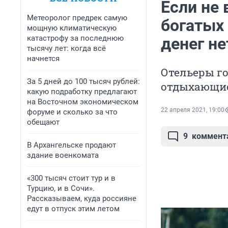
Если не 
Метеоролог предрек самую
богатых 
мощную климатическую
катастрофу за последнюю
денег не
тысячу лет: когда всё
начнется
Отельеры го
За 5 дней до 100 тысяч рублей:
отдыхающие
какую подработку предлагают
на Восточном экономическом
22 апреля 2021, 19:00
форуме и сколько за что
обещают
9
коммент
В Архангельске продают
здание военкомата
«300 тысяч стоит тур и в
Турцию, и в Сочи».
Рассказываем, куда россияне
едут в отпуск этим летом