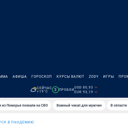
АММА
АФИША
ГОРОСКОП
КУРСЫ ВАЛЮТ
ZODY
ИГРЫ
ПРО
USD 80,93
СЕЙЧАС
3
ПРОБКИ
+19°C
EUR 93,19
 из Поморья поехали на СВО
Важный чекап для мужчин
В области
УСК В ПАНДЕМИЮ