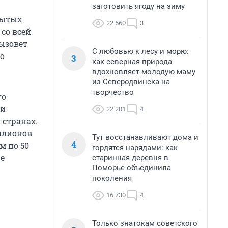
заготовить ягоду на зиму
рытых
22 560
3
со всей
вызовет
С любовью к лесу и морю:
но
3
как северная природа
вдохновляет молодую маму
из Северодвинска на
творчество
го
ми
22 201
4
 странах.
иллионов
Тут восстанавливают дома и
4
м по 50
гордятся нарядами: как
ые
старинная деревня в
Поморье объединила
поколения
16 730
4
Только знатокам советского