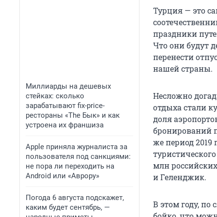
Турция — это с
соотечественни
праздники путе
Что они будут д
перенести отпу
нашей страны.
Миллиарды на дешевых
Несложно догад
стейках: сколько
зарабатывают fix-price-
отдыха стали ку
рестораны «The Бык» и как
доля аэропорто
устроена их франшиза
бронирований по
же период 2019 
Apple приняла журналиста за
туристического 
пользователя под санкциями:
млн российских
не пора ли переходить на
Android или «Аврору»
и Геленджик.
Погода 6 августа подскажет,
В этом году, по
каким будет сентябрь, —
бойко, что мож