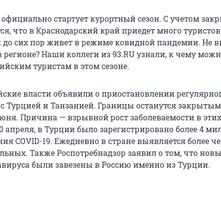
и официально стартует курортный сезон. С учетом зак
я, что в Краснодарский край приедет много туристов 
я до сих пор живет в режиме ковидной пандемии. Не 
в регионе? Наши коллеги из 93.RU узнали, к чему мож
ийским туристам в этом сезоне.
ийские власти объявили о приостановлении регулярно
с Турцией и Танзанией. Границы останутся закрыты
юня. Причина — взрывной рост заболеваемости в этих
0 апреля, в Турции было зарегистрировано более 4 м
ия COVID-19. Ежедневно в стране выявляется более че
льных. Также Роспотребнадзор заявил о том, что нов
ируса были завезены в Россию именно из Турции.