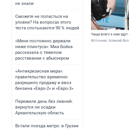
не знали
Сможете не попасться на
уловки? На вопросах этого
теста спотыкаются 90 % людей
Чаще всего к нам едут
«Меня постоянно держали
Источник: 
Алексей Вол
ниже плинтуса»: Миа Бойка
рассказала о тяжелом
расставании с абьюзером
«Антикризисная мера»:
правительство временно
разрешило продажу и ввоз
бензина «Евро-2» и «Евро-3»
Пережили день без ливней:
вернутся ли осадки
Архангельскую область
Встали поезда метро: в Грузии