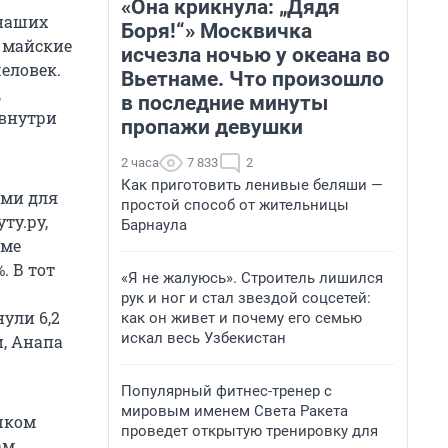
«Она крикнула: „Дядя
 наших
Боря!“» Москвичка
 майские
исчезла ночью у океана во
еловек.
Вьетнаме. Что произошло
,
в последние минуты
 внутри
пропажи девушки
2 часа
7 833
2
Как приготовить ленивые беляши —
ами для
простой способ от жительницы
ту.ру,
Барнаула
еме
. В тот
«Я не жалуюсь». Строитель лишился
рук и ног и стал звездой соцсетей:
ули 6,2
как он живет и почему его семью
искал весь Узбекистан
, Анапа
Популярный фитнес-тренер с
мировым именем Света Ракета
ишком
проведет открытую тренировку для
ам