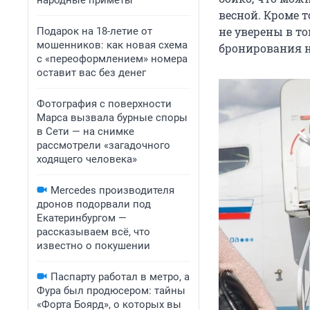
народные приметы
весной. Кроме т
не уверены в том
Подарок на 18-летие от
мошенников: как новая схема
бронирования н
с «переоформлением» номера
оставит вас без денег
Фотография с поверхности
Марса вызвала бурные споры
в Сети — на снимке
рассмотрели «загадочного
ходящего человека»
Mercedes производителя
дронов подорвали под
Екатеринбургом —
рассказываем всё, что
известно о покушении
Паспарту работал в метро, а
Фура был продюсером: тайны
«Форта Боярд», о которых вы