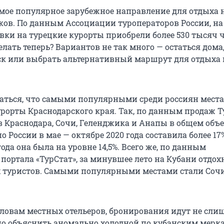
амое популярное зарубежное направление для отдыха
ков. По данным Ассоциации туроператоров России, на
вки на турецкие курорты приобрели более 530 тысяч ч
елать теперь? Вариантов не так много — остаться дома
ск или выбрать альтернативный маршрут для отдыха
аться, что самыми популярными среди россиян мест
рорты Краснодарского края. Так, по данным продаж Ту
в Краснодара, Сочи, Геленджика и Анапы в общем объ
 России в мае — октябре 2020 года составила более 17%
года она была на уровне 14,5%. Всего же, по данным
портала «ТурСтат», за минувшее лето на Кубани отдохн
 туристов. Самыми популярными местами стали Сочи
 словам местных отельеров, бронирования идут не сл
но объяснить аномально холодной по кубанским мерк