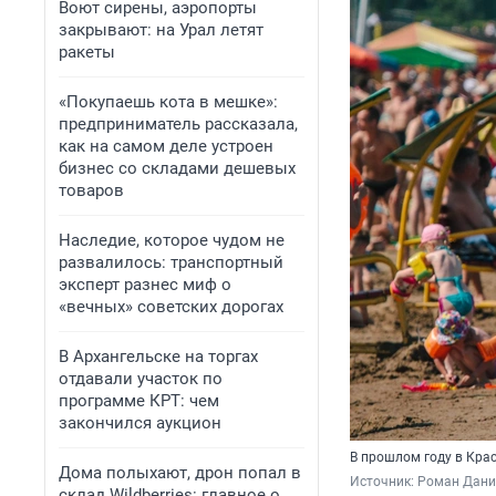
Воют сирены, аэропорты
закрывают: на Урал летят
ракеты
«Покупаешь кота в мешке»:
предприниматель рассказала,
как на самом деле устроен
бизнес со складами дешевых
товаров
Наследие, которое чудом не
развалилось: транспортный
эксперт разнес миф о
«вечных» советских дорогах
В Архангельске на торгах
отдавали участок по
программе КРТ: чем
закончился аукцион
В прошлом году в Кра
Дома полыхают, дрон попал в
Источник: 
Роман Данил
склад Wildberries: главное о