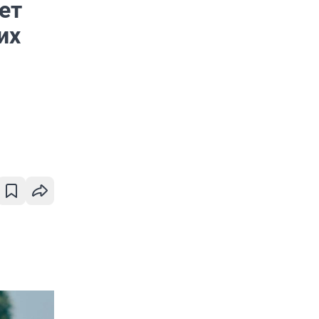
ет
их