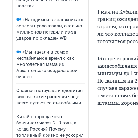
налетах
1 мая на Кубан
границ ожидаетс
«Находимся в заложниках»:
селлеры рассказали, сколько
страны, котора
миллионов потеряли из-за
ли это коллапс 
ударов по складам WB
готовиться росс
«Мы начали в самое
15 апреля росс
нестабильное время»: как
многодетная мама из
авиасообщения 
Архангельска создала свой
минимум до 1 и
бизнес
По данным на 2
случаев заражен
Опасная петрушка и ядовитая
тысяч новых бо
вишня: какие растения чаще
штаммы коронав
всего путают со съедобными
Китай попрощается с
бензином через 2–3 года, а
когда Россия? Почему
топливный кризис не ускорил