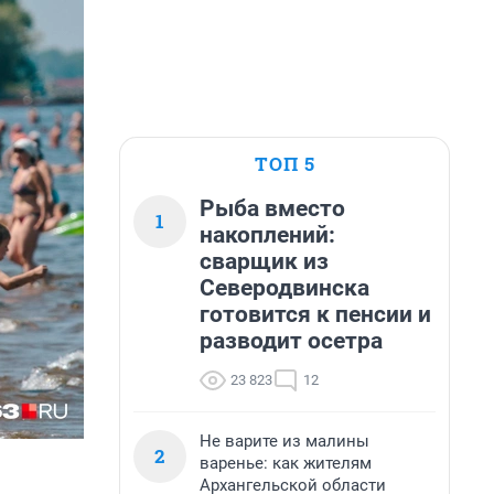
ТОП 5
Рыба вместо
1
накоплений:
сварщик из
Северодвинска
готовится к пенсии и
разводит осетра
23 823
12
Не варите из малины
2
варенье: как жителям
Архангельской области