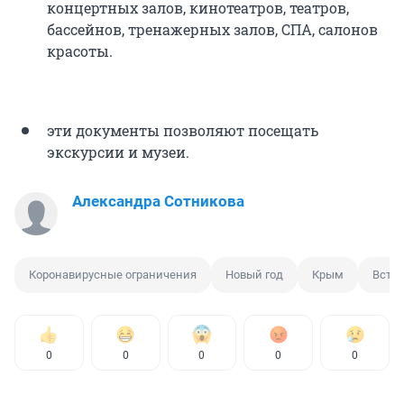
концертных залов, кинотеатров, театров,
бассейнов, тренажерных залов, СПА, салонов
красоты.
эти документы позволяют посещать
экскурсии и музеи.
Александра Сотникова
Коронавирусные ограничения
Новый год
Крым
Встре
0
0
0
0
0