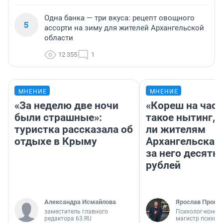
Одна банка — три вкуса: рецепт овощного
5
ассорти на зиму для жителей Архангельской
области
12 355
1
МНЕНИЕ
МНЕНИЕ
«За неделю две ночи
«Кореш на час»
были страшные»:
такое нытинг, 
туристка рассказала об
ли жителям
отдыхе в Крыму
Архангельска 
за него десятк
рублей
Александра Исмайлова
Ярослав Прони
заместитель главного
Психолог-консул
редактора 63.RU
магистр психол