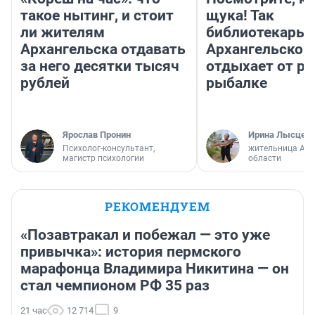
такое нытинг, и стоит
щука! Так
ли жителям
библиотекарь 
Архангельска отдавать
Архангельской
за него десятки тысяч
отдыхает от ра
рублей
рыбалке
Ярослав Пронин
Ирина Лысцев
Психолог-консультант,
жительница Арх
магистр психологии
области
РЕКОМЕНДУЕМ
«Позавтракал и побежал — это уже
привычка»: история пермского
марафонца Владимира Никитина — он
стал чемпионом РФ 35 раз
21 час
12 714
9