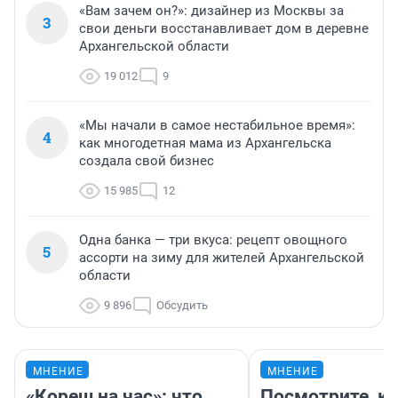
«Вам зачем он?»: дизайнер из Москвы за
3
свои деньги восстанавливает дом в деревне
Архангельской области
19 012
9
«Мы начали в самое нестабильное время»:
4
как многодетная мама из Архангельска
создала свой бизнес
15 985
12
Одна банка — три вкуса: рецепт овощного
5
ассорти на зиму для жителей Архангельской
области
9 896
Обсудить
МНЕНИЕ
МНЕНИЕ
«Кореш на час»: что
Посмотрите, к