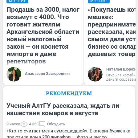
МНЕНИЕ
МНЕНИЕ
Продашь за 3000, налог
«Покупаешь кот
возьмут с 4000. Что
мешке»:
готовит жителям
предпринимате
Архангельской области
рассказала, как
новый налоговый
самом деле уст
закон — он коснется
бизнес со скла
импорта и даже
дешевых товар
репетиторов
Наталья Шорохо
Анастасия Завгородняя
Открыла кофейну
деньги соцразви
РЕКОМЕНДУЕМ
Ученый АлтГУ рассказала, ждать ли
нашествия комаров в августе
9 часов
4 353
Обсудить
«Кто-то считает меня сумасшедшей». Екатеринбурженка
приютила дома 200 жирафов — фото и видео