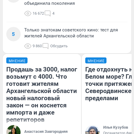
объединила поколения
16 672
4
Только знатокам советского кино: тест для
5
жителей Архангельской области
9 860
Обсудить
МНЕНИЕ
МНЕНИЕ
Продашь за 3000, налог
Где отдохнуть н
возьмут с 4000. Что
Белом море? Гл
готовит жителям
точки притяжен
Архангельской области
Северодвинске и
новый налоговый
пределами
закон — он коснется
импорта и даже
репетиторов
Илья Кузубов
Анастасия Завгородняя
Организатор фес