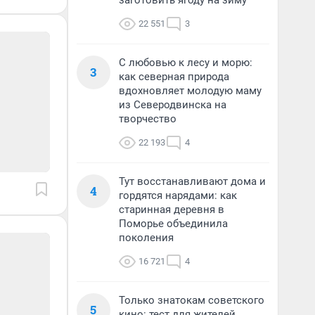
заготовить ягоду на зиму
22 551
3
С любовью к лесу и морю:
3
как северная природа
вдохновляет молодую маму
из Северодвинска на
творчество
22 193
4
Тут восстанавливают дома и
4
гордятся нарядами: как
старинная деревня в
Поморье объединила
поколения
16 721
4
Только знатокам советского
5
кино: тест для жителей