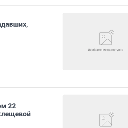
адавших,
ом 22
 клещевой