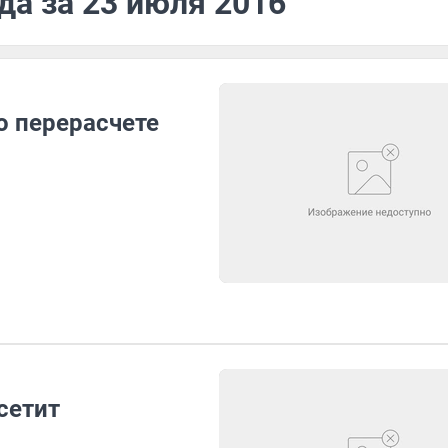
да за 23 июля 2016
о перерасчете
сетит