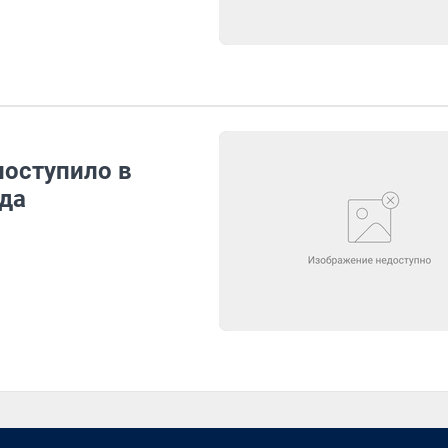
поступило в
ода