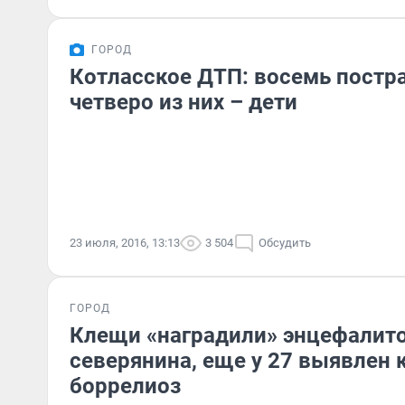
ГОРОД
Котласское ДТП: восемь постр
четверо из них – дети
23 июля, 2016, 13:13
3 504
Обсудить
ГОРОД
Клещи «наградили» энцефалит
северянина, еще у 27 выявлен
боррелиоз