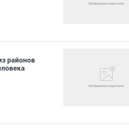
из районов
еловека