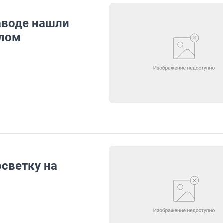
аводе нашли
рлом
светку на