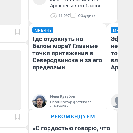
Архангельской области
11 997
Обсудить
МНЕНИЕ
МНЕНИЕ
Где отдохнуть на
Эффект
Белом море? Главные
не сраз
точки притяжения в
топлив
Северодвинске и за его
влияет
пределами
Арханг
Илья Кузубов
Дм
Организатор фестиваля
«Тайбола»
РЕКОМЕНДУЕМ
«С гордостью говорю, что