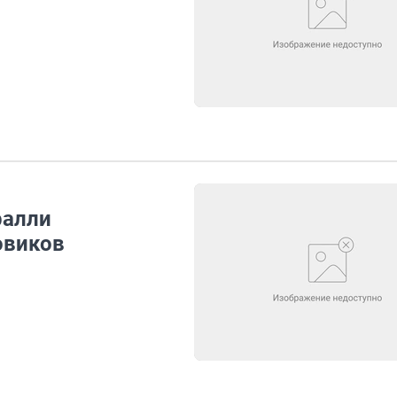
ралли
овиков