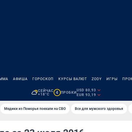
АММА
АФИША
ГОРОСКОП
КУРСЫ ВАЛЮТ
ZODY
ИГРЫ
ПРО
USD 80,93
СЕЙЧАС
4
ПРОБКИ
+18°C
EUR 93,19
Медики из Поморья поехали на СВО
Все для мужского здоровья