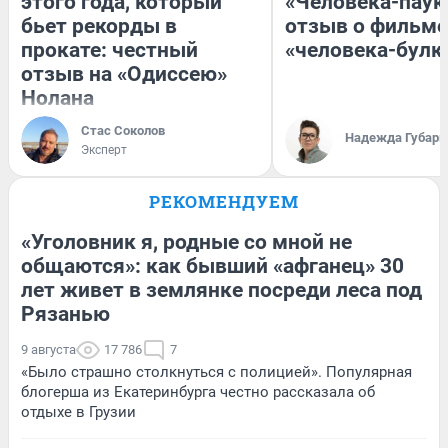
этого года, который
«Человека-паук
бьет рекорды в
отзыв о фильме
прокате: честный
«человека-булк
отзыв на «Одиссею»
Нолана
Стас Соколов
Надежда Губарь
Эксперт
РЕКОМЕНДУЕМ
«Уголовник я, родные со мной не
общаются»: как бывший «афганец» 30
лет живет в землянке посреди леса под
Рязанью
9 августа
17 786
7
«Было страшно столкнуться с полицией». Популярная
блогерша из Екатеринбурга честно рассказала об
отдыхе в Грузии