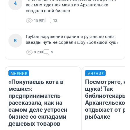
4
как многодетная мама из Архангельска
создала свой бизнес
15 901
12
Грубое нарушение правил и ругань до слёз:
5
звезды чуть не сорвали шоу «Большой куш»
9 239
9
МНЕНИЕ
МНЕНИЕ
«Покупаешь кота в
Посмотрите, к
мешке»:
щука! Так
предприниматель
библиотекарь 
рассказала, как на
Архангельской
самом деле устроен
отдыхает от ра
бизнес со складами
рыбалке
дешевых товаров