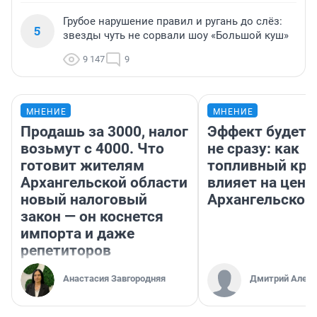
Грубое нарушение правил и ругань до слёз:
5
звезды чуть не сорвали шоу «Большой куш»
9 147
9
МНЕНИЕ
МНЕНИЕ
Продашь за 3000, налог
Эффект будет 
возьмут с 4000. Что
не сразу: как
готовит жителям
топливный кри
Архангельской области
влияет на цены
новый налоговый
Архангельской
закон — он коснется
импорта и даже
репетиторов
Анастасия Завгородняя
Дмитрий Алекс