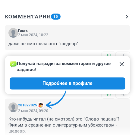
КОММЕНТАРИИ
15
Гость
2 мая 2024, 10:22
даже не смотрела этот "шедевр"
+0
–0
Получай награды за комментарии и другие 
Гость
2 мая 2024, 09:52
задания!
В сериале " Адмирал Кузнецов" есть о подвигах 
Подробнее в профиле
пацанов...
+0
–0
281827025
2 мая 2024, 09:20
Кто-нибудь читал (не смотрел) это "Слово пацана"? 
Фильм в сравнении с литературным убожеством - 
шедевр.