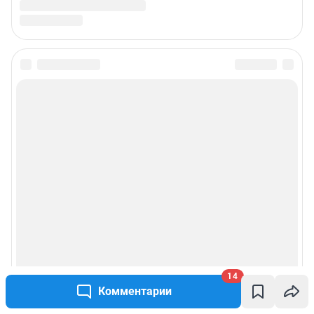
Связаться с отделом продаж: 8 (8182) 46-03-29,
reklama29@shkulev.ru
Редакция сайта не несет ответственности за достоверность
информации, содержащейся в рекламных объявлениях.
Информация об ограничениях
Политика использования cookies
Рекомендательные системы
Пользовательское соглашение сервиса «Подписка без баннерной
рекламы»
Политика конфиденциальности и обработки персональных данных и
правила использования сайта
© ООО «Сеть городских порталов»
14
© ООО «Интернет Технологии»
Комментарии