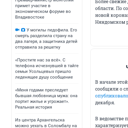
Премьер‑министр Монголии
Более свежие
примет участие в
области. По с
экономическом форуме во
новой коронав
Владивостоке
Няндомском ра
У могилы педофила. Его
смерть разделила страну на
два лагеря, а защитника детей
отправила за решетку
«Простите нас за всё». С
телефона исчезнувшей в тайге
семьи Усольцевых пришло
леденящее душу сообщение
В начале этой
сообщили о сл
«Меня годами преследует
опубликовало
бывшая любовница мужа: она
портит жилье и угрожает».
декабря.
Реальная история
В ведомстве 
Из центра Архангельска
характеризуе
можно уехать в Соломбалу на