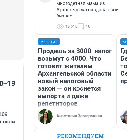
многодетная мама из
Архангельска создала свой
бизнес
15 015
10
МНЕНИЕ
МНЕНИ
Продашь за 3000, налог
Где о
возьмут с 4000. Что
Белом
готовит жителям
точки
Архангельской области
Север
новый налоговый
преде
D-19
закон — он коснется
импорта и даже
репетиторов
109
Анастасия Завгородняя
ровали
РЕКОМЕНДУЕМ