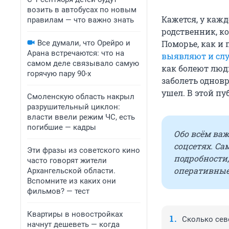
возить в автобусах по новым
Кажется, у кажд
правилам — что важно знать
родственник, ко
Все думали, что Орейро и
Поморье, как и 
Арана встречаются: что на
выявляют и слу
самом деле связывало самую
как болеют люди
горячую пару 90-х
заболеть одновр
ушел. В этой пу
Смоленскую область накрыл
разрушительный циклон:
власти ввели режим ЧС, есть
погибшие — кадры
Обо всём ва
соцсетях. Са
Эти фразы из советского кино
подробности,
часто говорят жители
оперативные
Архангельской области.
Вспомните из каких они
фильмов? — тест
Квартиры в новостройках
Сколько сев
начнут дешеветь — когда