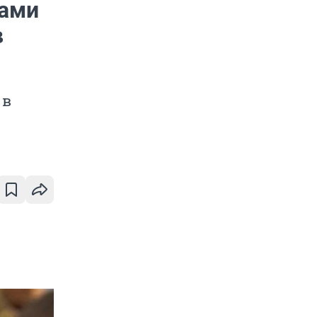
нами
в
 в