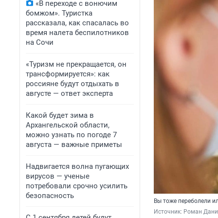
«В переходе с вонючим
бомжом». Туристка
рассказала, как спасалась во
время налета беспилотников
на Сочи
«Туризм не прекращается, он
трансформируется»: как
россияне будут отдыхать в
августе — ответ эксперта
Какой будет зима в
Архангельской области,
можно узнать по погоде 7
августа — важные приметы
Надвигается волна пугающих
вирусов — ученые
потребовали срочно усилить
безопасность
Вы тоже переболели и
Источник: 
Роман Данил
С 1 сентября детей будут