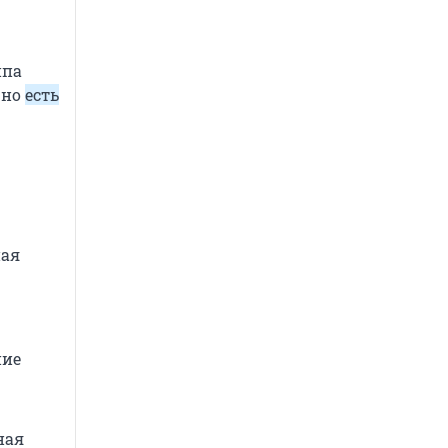
ппа
 но
есть
ная
ние
ная