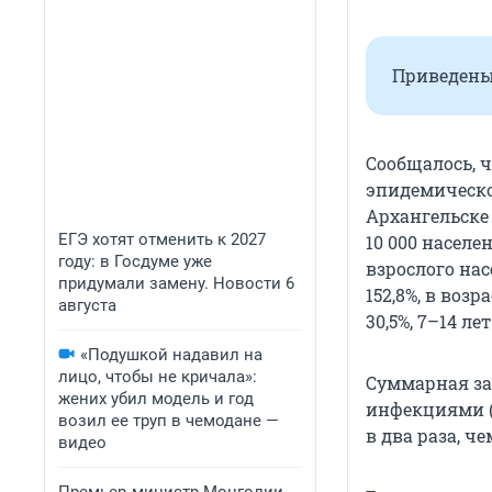
Приведены 
Сообщалось, 
эпидемическог
Архангельске 
ЕГЭ хотят отменить к 2027
10 000 населе
году: в Госдуме уже
взрослого на
придумали замену. Новости 6
152,8%, в воз
августа
30,5%, 7–14 ле
«Подушкой надавил на
лицо, чтобы не кричала»:
Суммарная з
жених убил модель и год
инфекциями (О
возил ее труп в чемодане —
в два раза, ч
видео