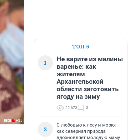
ТОП 5
Не варите из малины
1
варенье: как
жителям
Архангельской
области заготовить
ягоду на зиму
22 673
3
С любовью к лесу и морю:
2
как северная природа
вдохновляет молодую маму