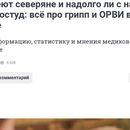
ют северяне и надолго ли с 
остуд: всё про грипп и ОРВИ 
е
формацию, статистику и мнения медиков
е
6 638
 комментарий