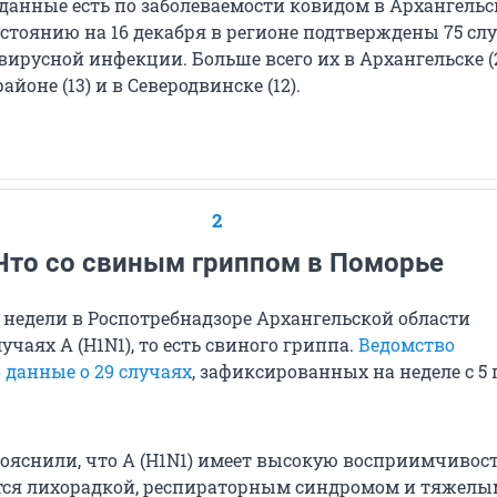
 данные есть по заболеваемости ковидом в Архангель
остоянию на 16 декабря в регионе подтверждены 75 сл
ирусной инфекции. Больше всего их в Архангельске (2
йоне (13) и в Северодвинске (12).
2
Что со свиным гриппом в Поморье
 недели в Роспотребнадзоре Архангельской области
учаях А (H1N1), то есть свиного гриппа.
Ведомство
 данные о 29 случаях
, зафиксированных на неделе с 5 п
пояснили, что A (H1N1) имеет высокую восприимчивост
тся лихорадкой, респираторным синдромом и тяжелы