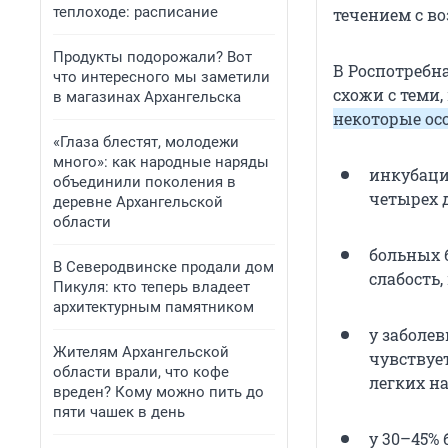
теплоходе: расписание
течением с в
Продукты подорожали? Вот
В Роспотребн
что интересного мы заметили
схожи с теми
в магазинах Архангельска
некоторые ос
«Глаза блестят, молодежи
много»: как народные наряды
инкубаци
объединили поколения в
четырех д
деревне Архангельской
области
больных 
В Северодвинске продали дом
слабость,
Пикуля: кто теперь владеет
архитектурным памятником
у заболев
Жителям Архангельской
чувствуе
области врали, что кофе
легких на
вреден? Кому можно пить до
пяти чашек в день
у 30–45%