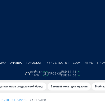
АММА
АФИША
ГОРОСКОП
КУРСЫ ВАЛЮТ
ZODY
ИГРЫ
ПРО
USD 81,41
СЕЙЧАС
2
ПРОБКИ
+14°C
EUR 94,06
етная мама создала свой бренд
Важный чекап для мужчин
В обла
ГРИПП В ПОМОРЬЕ
КАРТОЧКИ