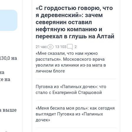
«С гордостью говорю, что
я деревенский»: зачем
северянин оставил
нефтяную компанию и
переехал в глушь на Алтай
21 час
13 103
2
«Мне сказали, что нам нужно
30,0 на
расстаться». Московского врача
уволили из клиники из-за мата в
личном блоге
на
же на
Пуговка из «Папиных дочек»: что
стало с Екатериной Старшовой
«Меня бесила моя роль»: как сегодня
ла выше
выглядит Пуговка из «Папиных
дочек»