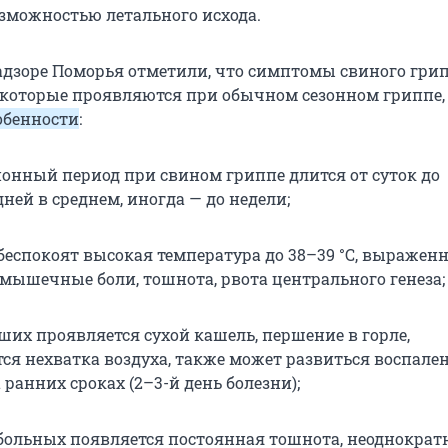
озможностью летального исхода.
адзоре Поморья отметили, что симптомы свиного гри
, которые проявляются при обычном сезонном гриппе,
обенности
:
онный период при свином гриппе длится от суток до
ней в среднем, иногда — до недели;
беспокоят высокая температура до 38–39 °С, выражен
 мышечные боли, тошнота, рвота центрального генеза;
ших проявляется сухой кашель, першение в горле,
тся нехватка воздуха, также может развиться воспале
 ранних сроках (2–3-й день болезни);
 больных появляется постоянная тошнота, неоднократ