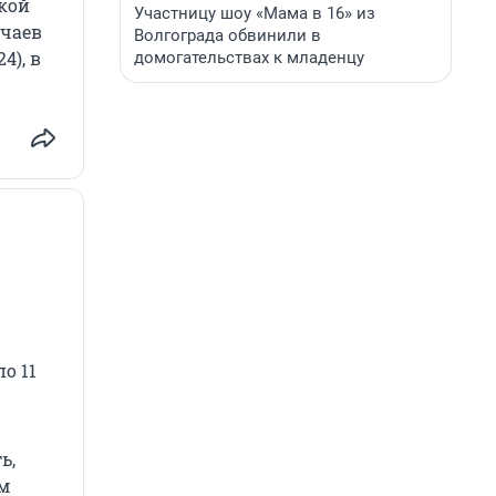
ской
Участницу шоу «Мама в 16» из
учаев
Волгограда обвинили в
4), в
домогательствах к младенцу
о 11
ь,
м