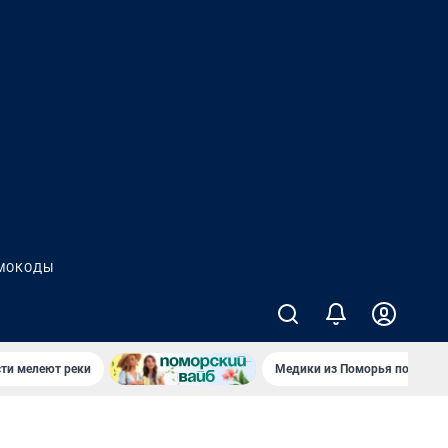
МОКОДЫ
сти мелеют реки
Медики из Поморья поехали 