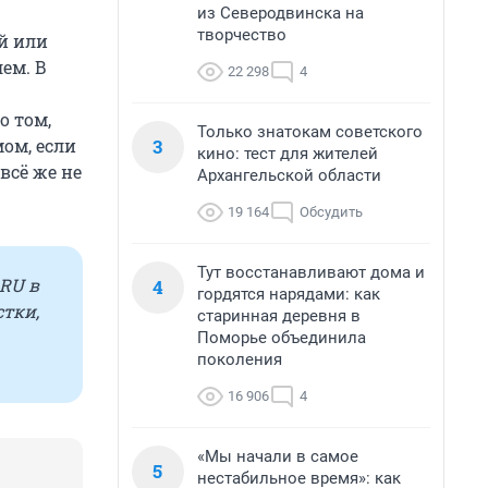
из Северодвинска на
творчество
ый или
ем. В
22 298
4
о том,
Только знатокам советского
3
мом, если
кино: тест для жителей
всё же не
Архангельской области
19 164
Обсудить
Тут восстанавливают дома и
RU в
4
гордятся нарядами: как
стки,
старинная деревня в
Поморье объединила
поколения
16 906
4
«Мы начали в самое
5
нестабильное время»: как