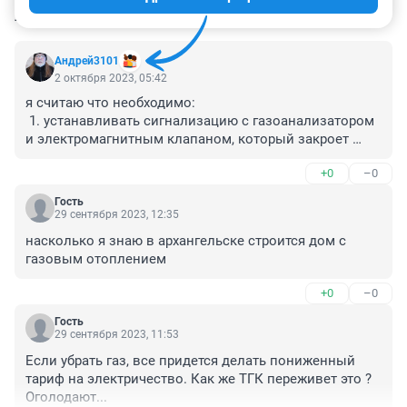
КОММЕНТАРИИ
5
Андрей3101
2 октября 2023, 05:42
я считаю что необходимо:

 1. устанавливать сигнализацию с газоанализатором 
и электромагнитным клапаном, который закроет 
подачу газа с случае срабатывания сигнализатора 
+0
–0
загазованности.

2. применять газовые плиты только с газ контролем, 
Гость
при погасшем пламени подача газа прекращается.
29 сентября 2023, 12:35
насколько я знаю в архангельске строится дом с 
газовым отоплением
+0
–0
Гость
29 сентября 2023, 11:53
Если убрать газ, все придется делать пониженный 
тариф на электричество. Как же ТГК переживет это ? 
Оголодают...