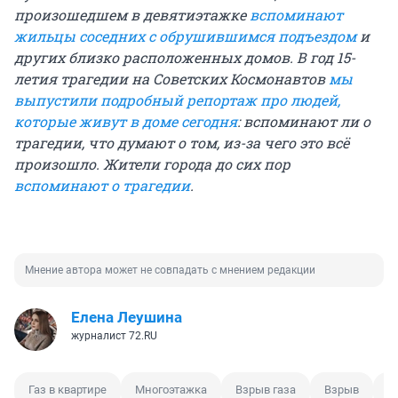
произошедшем в девятиэтажке
вспоминают
жильцы соседних с обрушившимся подъездом
и
других близко расположенных домов. В год 15-
летия трагедии на Советских Космонавтов
мы
выпустили подробный репортаж про людей,
которые живут в доме сегодня
: вспоминают ли о
трагедии, что думают о том, из-за чего это всё
произошло. Жители города до сих пор
вспоминают о трагедии
.
Мнение автора может не совпадать с мнением редакции
Елена Леушина
журналист 72.RU
Газ в квартире
Многоэтажка
Взрыв газа
Взрыв
В