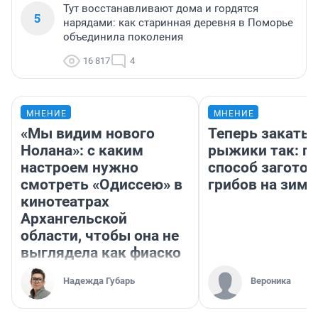
Тут восстанавливают дома и гордятся
5
нарядами: как старинная деревня в Поморье
объединила поколения
16 817
4
МНЕНИЕ
МНЕНИЕ
«Мы видим нового
Теперь закаты
Нолана»: с каким
рыжики так: п
настроем нужно
способ заготов
смотреть «Одиссею» в
грибов на зиму
кинотеатрах
Архангельской
области, чтобы она не
выглядела как фиаско
Надежда Губарь
Вероника