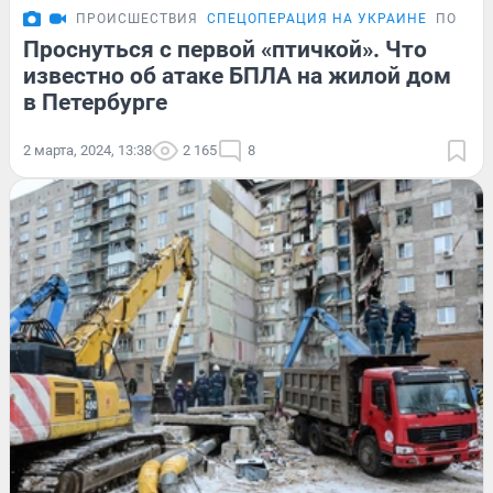
ПРОИСШЕСТВИЯ
СПЕЦОПЕРАЦИЯ НА УКРАИНЕ
ПОДРО
Проснуться с первой «птичкой». Что
известно об атаке БПЛА на жилой дом
в Петербурге
2 марта, 2024, 13:38
2 165
8