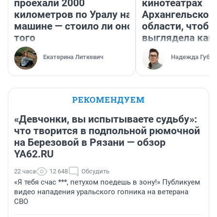
проехали 2000
кинотеатрах
километров по Уралу на
Архангельской
машине — стоило ли оно
области, чтобы
того
выглядела как
Екатерина Литкевич
Надежда Губар
РЕКОМЕНДУЕМ
«Девчонки, вы испытываете судьбу»:
что творится в подпольной рюмочной
на Березовой в Рязани — обзор
YA62.RU
22 часа
12 648
Обсудить
«Я тебя счас ***, петухом поедешь в зону!» Публикуем
видео нападения уральского гопника на ветерана
СВО