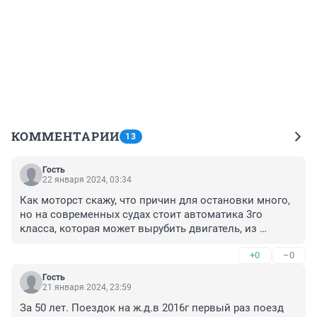
КОММЕНТАРИИ
13
Гость
22 января 2024, 03:34
Как моторст скажу, что причин для остановки много, 
но на современных судах стоит автоматика 3го 
класса, которая может вырубить двигатель, из 
Машиной команды бывает что пару человек на судне, 
+0
–0
из которых стармех не делает ничего кроме 
бумажной рвботы и 2й мех, который может не 
Гость
обладать полномочиями на ремонт, и вообще может 
21 января 2024, 23:59
судно на гарантии и ремонтные работы проводят 
За 50 лет. Поездок на ж.д.в 2016г первый раз поезд 
только в порту под строгим контролем