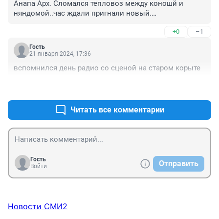
Анапа Арх. Сломался тепловоз между коношй и 
няндомой..час ждали пригнали новый.

Это звонки.эемплуптации до конца старой техники и 
+0
–1
качества новой. А авиация ну просто изобилие. 
Посадки в кукурузу и т.д.

Гость
Прогресс..
21 января 2024, 17:36
вспомнился день радио со сценой на старом корыте
+0
–1
Читать все комментарии
Гость
Отправить
Войти
Новости СМИ2