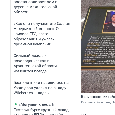
восстанавливает дом в
деревне Архангельской
области
«Как они получают сто баллов
— серьезный вопрос». О
кризисе ЕГЭ, всего
образования и ужасах
приемной кампании
Сильный дождь и
похолодание: как в
Архангельской области
изменится погода
Беспилотники нацелились на
Урал: дрон ударил по складу
Wildberries — кадры
В администрации район
Источник: 
Александр Б
«Мы ушли в лес». В
Екатеринбурге крупный склад