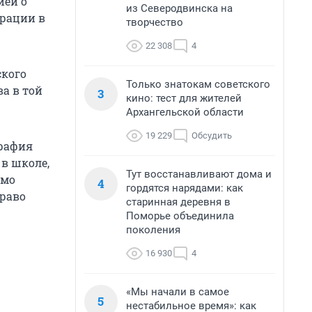
ией о
из Северодвинска на
ерации в
творчество
22 308
4
кого
Только знатокам советского
а в той
3
кино: тест для жителей
Архангельской области
19 229
Обсудить
графия
 в школе,
Тут восстанавливают дома и
имо
4
гордятся нарядами: как
Право
старинная деревня в
Поморье объединила
поколения
16 930
4
«Мы начали в самое
5
нестабильное время»: как