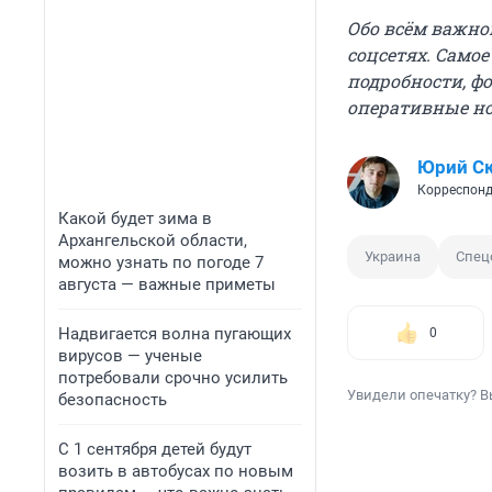
Обо всём важно
соцсетях. Само
подробности, ф
оперативные н
Юрий С
Корреспонд
Какой будет зима в
Архангельской области,
Украина
Спец
можно узнать по погоде 7
августа — важные приметы
Надвигается волна пугающих
0
вирусов — ученые
потребовали срочно усилить
Увидели опечатку? В
безопасность
С 1 сентября детей будут
возить в автобусах по новым