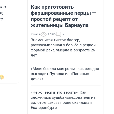
Как приготовить
х в
фаршированные перцы —
и,
простой рецепт от
е
жительницы Барнаула
2 часа
1 196
2
Знаменитая тикток-блогер,
рассказывавшая о борьбе с редкой
формой рака, умерла в возрасте 26
лет
«Меня бесила моя роль»: как сегодня
выглядит Пуговка из «Папиных
0
дочек»
«Не хочется в это верить». Как
сложилась судьба «следователя на
золотом Lexus» после скандала в
Екатеринбурге