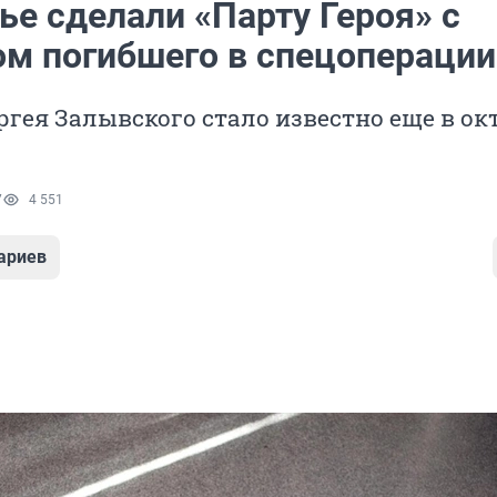
ье сделали «Парту Героя» с
ом погибшего в спецоперации
ргея Залывского стало известно еще в ок
7
4 551
ариев