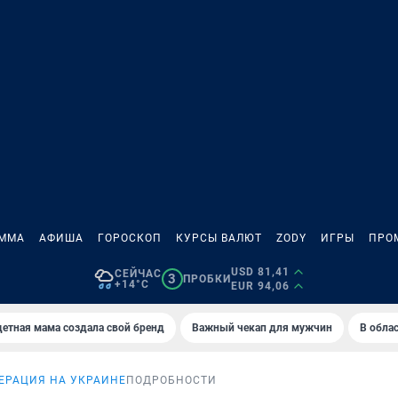
АММА
АФИША
ГОРОСКОП
КУРСЫ ВАЛЮТ
ZODY
ИГРЫ
ПРО
USD 81,41
СЕЙЧАС
3
ПРОБКИ
+14°C
EUR 94,06
етная мама создала свой бренд
Важный чекап для мужчин
В обла
ЕРАЦИЯ НА УКРАИНЕ
ПОДРОБНОСТИ