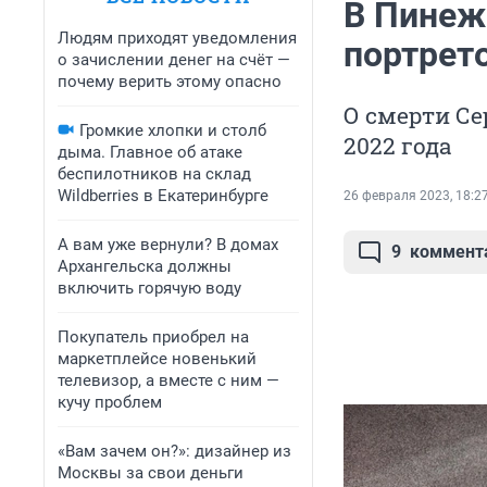
В Пинеж
Людям приходят уведомления
портрет
о зачислении денег на счёт —
почему верить этому опасно
О смерти Се
Громкие хлопки и столб
2022 года
дыма. Главное об атаке
беспилотников на склад
Wildberries в Екатеринбурге
26 февраля 2023, 18:2
А вам уже вернули? В домах
9
коммент
Архангельска должны
включить горячую воду
Покупатель приобрел на
маркетплейсе новенький
телевизор, а вместе с ним —
кучу проблем
«Вам зачем он?»: дизайнер из
Москвы за свои деньги