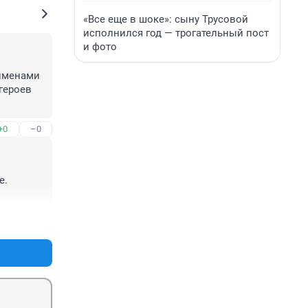
«Все еще в шоке»: сыну Трусовой
исполнился год — трогательный пост
и фото
именами 
героев 
+0
–0
. 
+0
–0