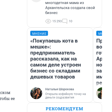
многодетная мама из
Архангельска создала свой
бизнес
15 293
10
МНЕНИЕ
МНЕНИ
«Покупаешь кота в
Прода
мешке»:
возьм
предприниматель
готов
рассказала, как на
Архан
самом деле устроен
новый
бизнес со складами
закон
дешевых товаров
импор
репет
Наталья Шорохова
дском
Открыла кофейную точку на
деньги соцразвития
чтобы ее
РЕКОМЕНДУЕМ