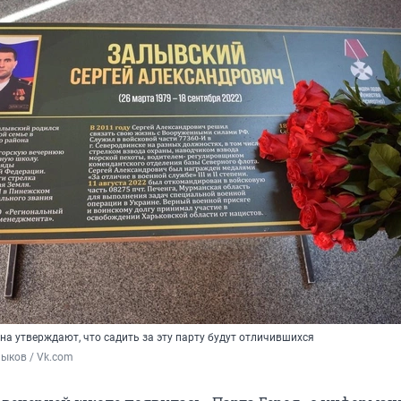
а утверждают, что садить за эту парту будут отличившихся
ыков / Vk.com