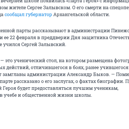
 вечерней школе появилась «Парта Героя» с информац
ом жителе Сергее Залывском. О его смерти на спецоп
да
сообщал губернатор
Архангельской области.
менной парты рассказывают в администрации Пинежс
и ее 22 февраля в преддверии Дня защитника Отечеств
де учился Сергей Залывский.
» — это ученический стол, на котором размещена фото
х действий, отличившегося в боях, ранее учившегося
т замглавы администрации Александр Быков. — Пом
парте рассказано о его заслугах, о фактах биографии. 
ой Героя будет предоставляться лучшим ученикам,
 учебе и общественной жизни школы.