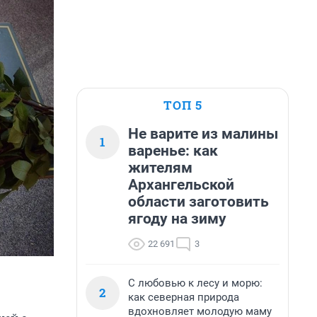
ТОП 5
Не варите из малины
1
варенье: как
жителям
Архангельской
области заготовить
ягоду на зиму
22 691
3
С любовью к лесу и морю:
2
как северная природа
вдохновляет молодую маму