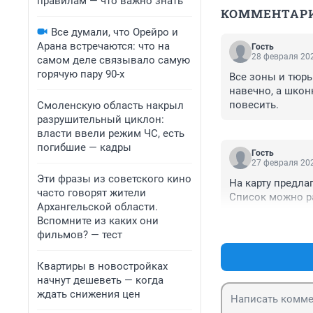
правилам — что важно знать
КОММЕНТАР
Все думали, что Орейро и
Арана встречаются: что на
Гость
28 февраля 202
самом деле связывало самую
горячую пару 90-х
Все зоны и тюрь
навечно, а шкон
повесить.
Смоленскую область накрыл
разрушительный циклон:
власти ввели режим ЧС, есть
погибшие — кадры
Гость
27 февраля 202
Эти фразы из советского кино
На карту предла
часто говорят жители
Список можно р
Архангельской области.
Вспомните из каких они
фильмов? — тест
Квартиры в новостройках
начнут дешеветь — когда
ждать снижения цен