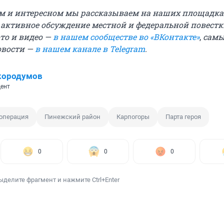
м и интересном мы рассказываем на наших площадка
е активное обсуждение местной и федеральной повестк
ото и видео —
в нашем сообществе во «ВКонтакте»
,
самы
овости —
в нашем канале в Telegram
.
кородумов
ент
операция
Пинежский район
Карпогоры
Парта героя
0
0
0
ыделите фрагмент и нажмите Ctrl+Enter