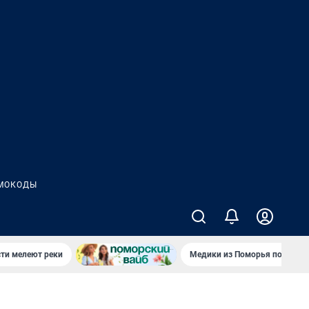
МОКОДЫ
сти мелеют реки
Медики из Поморья поехали 