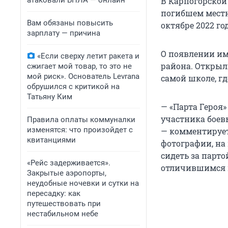
атаковали БПЛА — онлайн
В Карпогорской
погибшем местн
Вам обязаны повысить
октябре 2022 го
зарплату — причина
О появлении и
«Если сверху летит ракета и
района. Открыл
сжигает мой товар, то это не
мой риск». Основатель Levrana
самой школе, г
обрушился с критикой на
Татьяну Ким
— «Парта Героя
участника боевы
Правила оплаты коммуналки
изменятся: что произойдет с
— комментируе
квитанциями
фотографии, на 
сидеть за парт
«Рейс задерживается».
отличившимся в
Закрытые аэропорты,
неудобные ночевки и сутки на
пересадку: как
путешествовать при
нестабильном небе