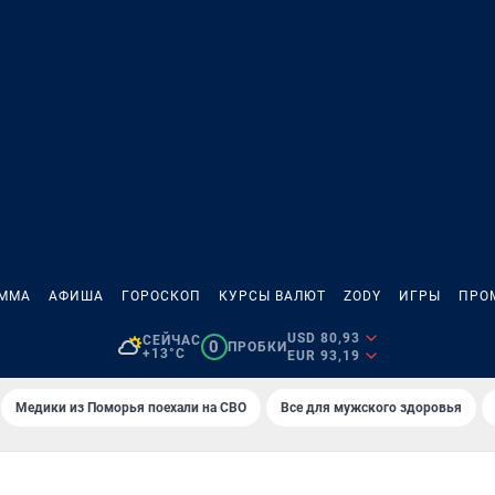
АММА
АФИША
ГОРОСКОП
КУРСЫ ВАЛЮТ
ZODY
ИГРЫ
ПРО
USD 80,93
СЕЙЧАС
0
ПРОБКИ
+13°C
EUR 93,19
Медики из Поморья поехали на СВО
Все для мужского здоровья