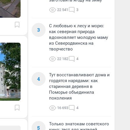
заготовить ягоду на зиму
22 541
3
С любовью к лесу и морю:
3
как северная природа
вдохновляет молодую маму
из Северодвинска на
творчество
22 182
4
Тут восстанавливают дома и
4
гордятся нарядами: как
старинная деревня в
Поморье объединила
поколения
16 693
4
Только знатокам советского
5
кино: тест для жителей