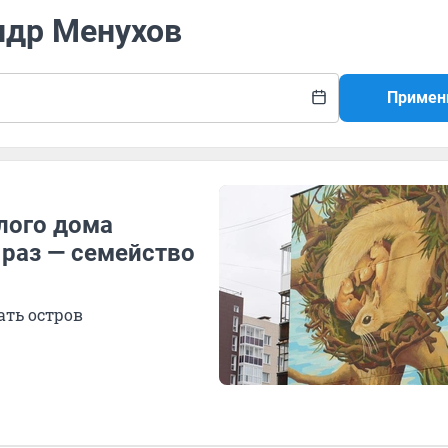
ндр Менухов
Примен
лого дома
 раз — семейство
ть остров