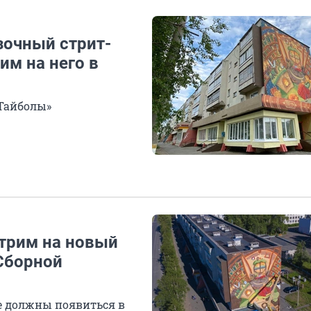
зочный стрит-
им на него в
 Тайболы»
отрим на новый
«Сборной
е должны появиться в