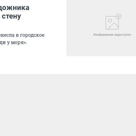
удожника
 стену
несла в городское
ди у моря».