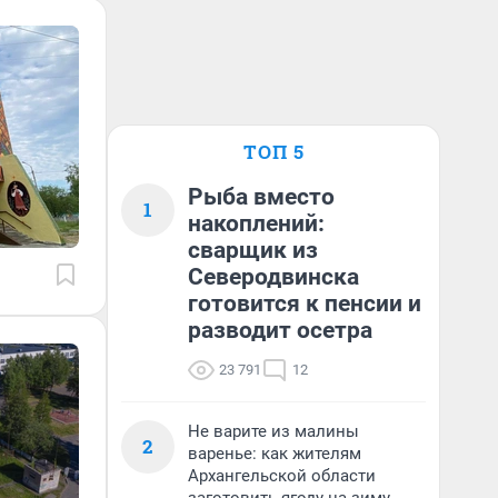
ТОП 5
Рыба вместо
1
накоплений:
сварщик из
Северодвинска
готовится к пенсии и
разводит осетра
23 791
12
Не варите из малины
2
варенье: как жителям
Архангельской области