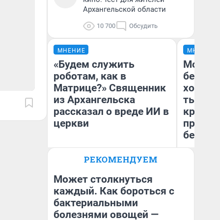
Архангельской области
10 700
Обсудить
МНЕНИЕ
МНЕНИЕ
«Будем служить
Мой ба
роботам, как в
береже
Матрице?» Священник
хотела 
из Архангельска
тысяч,
рассказал о вреде ИИ в
кредит,
церкви
приеха
безопа
РЕКОМЕНДУЕМ
Андрей Дорофейчев
Кс
Священник из Архангельска
Ав
Может столкнуться
каждый. Как бороться с
бактериальными
болезнями овощей —