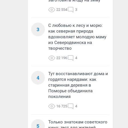
заготовить ягоду на зиму
22 554
3
С любовью к лесу и морю:
3
как северная природа
вдохновляет молодую маму
из Северодвинска на
творчество
22 196
4
Тут восстанавливают дома и
4
гордятся нарядами: как
старинная деревня в
Поморье объединила
поколения
16 725
4
Только знатокам советского
5
кино: тест для жителей