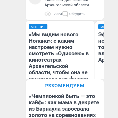
Архангельской области
12 323
Обсудить
МНЕНИЕ
МНЕНИЕ
«Мы видим нового
Эффект
Нолана»: с каким
не сраз
настроем нужно
топлив
смотреть «Одиссею» в
влияет
кинотеатрах
Арханг
Архангельской
области, чтобы она не
выглядела как фиаско
РЕКОМЕНДУЕМ
Надежда Губарь
Дм
«Чемпионкой быть — это
кайф»: как мама в декрете
из Барнаула завоевала
золото на соревнованиях