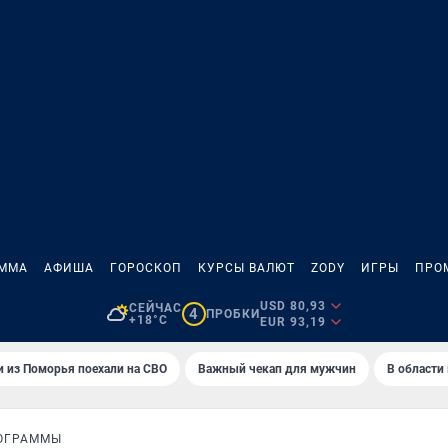
АММА
АФИША
ГОРОСКОП
КУРСЫ ВАЛЮТ
ZODY
ИГРЫ
ПРО
USD 80,93
СЕЙЧАС
4
ПРОБКИ
+18°C
EUR 93,19
 из Поморья поехали на СВО
Важный чекап для мужчин
В области
ОГРАММЫ