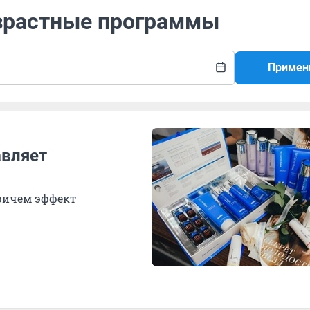
озрастные программы
Примен
авляет
Причем эффект