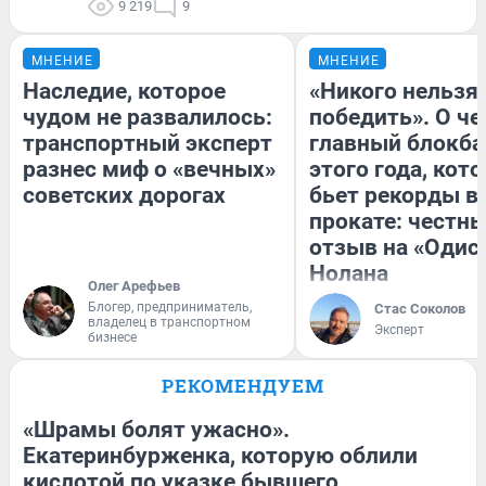
9 219
9
МНЕНИЕ
МНЕНИЕ
Наследие, которое
«Никого нельзя
чудом не развалилось:
победить». О ч
транспортный эксперт
главный блокба
разнес миф о «вечных»
этого года, кот
советских дорогах
бьет рекорды в
прокате: честн
отзыв на «Одис
Нолана
Олег Арефьев
Блогер, предприниматель,
Стас Соколов
владелец в транспортном
Эксперт
бизнесе
РЕКОМЕНДУЕМ
«Шрамы болят ужасно».
Екатеринбурженка, которую облили
кислотой по указке бывшего,