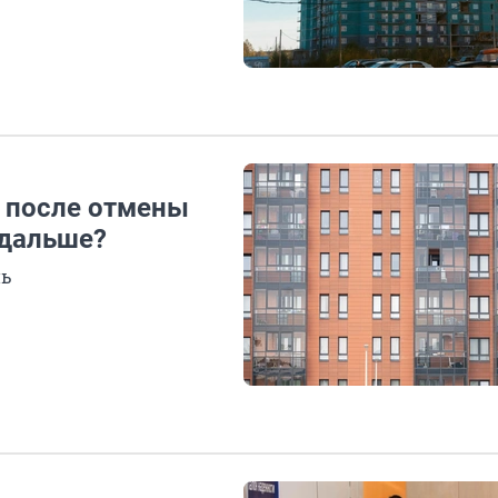
 после отмены
 дальше?
нь