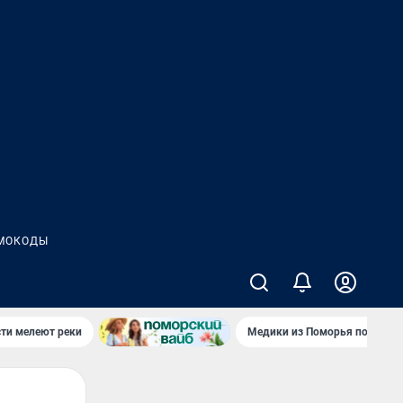
МОКОДЫ
сти мелеют реки
Медики из Поморья поехали 