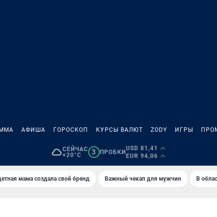
АММА
АФИША
ГОРОСКОП
КУРСЫ ВАЛЮТ
ZODY
ИГРЫ
ПРО
USD 81,41
СЕЙЧАС
3
ПРОБКИ
+20°C
EUR 94,06
етная мама создала свой бренд
Важный чекап для мужчин
В обла