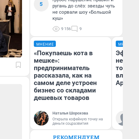
5
ругань до слёз: звезды чуть
не сорвали шоу «Большой
куш»
9 156
9
МНЕНИЕ
МНЕНИЕ
«Покупаешь кота в
Эффект
мешке»:
не сраз
предприниматель
топлив
рассказала, как на
влияет
самом деле устроен
Арханг
бизнес со складами
дешевых товаров
Наталья Шорохова
Дм
Открыла кофейную точку на
деньги соцразвития
РЕКОМЕНДУЕМ