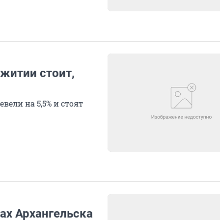
житии стоит,
ели на 5,5% и стоят
ах Архангельска