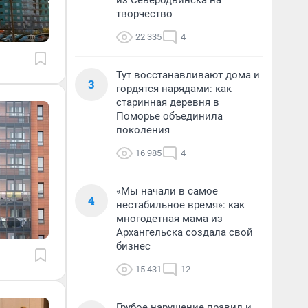
из Северодвинска на
творчество
22 335
4
Тут восстанавливают дома и
3
гордятся нарядами: как
старинная деревня в
Поморье объединила
поколения
16 985
4
«Мы начали в самое
4
нестабильное время»: как
многодетная мама из
Архангельска создала свой
бизнес
15 431
12
Грубое нарушение правил и