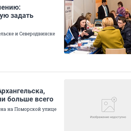
нению:
ую задать
ельске и Северодвинске
Архангельска,
ли больше всего
ена на Поморской улице