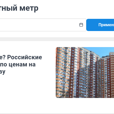
тный метр
Примен
е? Российские
по ценам на
ву