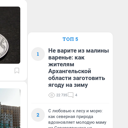
ТОП 5
Не варите из малины
1
варенье: как
жителям
Архангельской
области заготовить
ягоду на зиму
22 735
4
С любовью к лесу и морю:
2
как северная природа
вдохновляет молодую маму