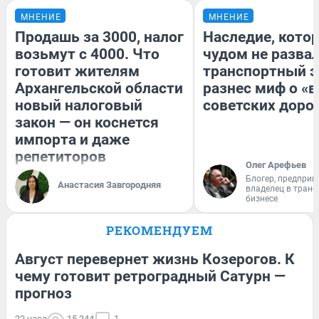
МНЕНИЕ
МНЕНИЕ
Продашь за 3000, налог
Наследие, кото
возьмут с 4000. Что
чудом не разва
готовит жителям
транспортный э
Архангельской области
разнес миф о «
новый налоговый
советских доро
закон — он коснется
импорта и даже
репетиторов
Олег Арефьев
Блогер, предприн
Анастасия Завгородняя
владелец в тран
бизнесе
РЕКОМЕНДУЕМ
Август перевернет жизнь Козерогов. К
чему готовит ретроградный Сатурн —
прогноз
22 часа
15 244
1