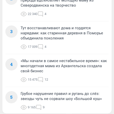
природа вдохновляет молодую маму из
Северодвинска на творчество
22 340
4
Тут восстанавливают дома и гордятся
3
нарядами: как старинная деревня в Поморье
объединила поколения
17 009
4
«Мы начали в самое нестабильное время»: как
4
многодетная мама из Архангельска создала
свой бизнес
15 475
12
Грубое нарушение правил и ругань до слёз:
5
звезды чуть не сорвали шоу «Большой куш»
9 165
9