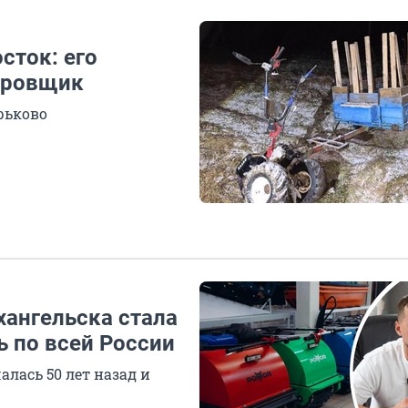
сток: его
ировщик
рьково
хангельска стала
ь по всей России
лась 50 лет назад и