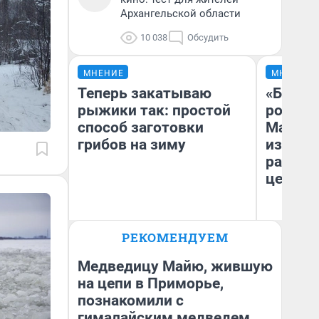
Архангельской области
10 038
Обсудить
МНЕНИЕ
МНЕНИЕ
Теперь закатываю
«Будем
рыжики так: простой
роботам
способ заготовки
Матриц
грибов на зиму
из Арх
рассказ
церкви
РЕКОМЕНДУЕМ
Ан
Вероника
Св
Медведицу Майю, жившую
на цепи в Приморье,
познакомили с
гималайским медведем