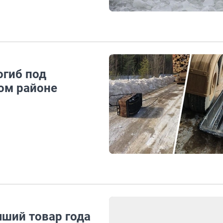
огиб под
ом районе
ший товар года