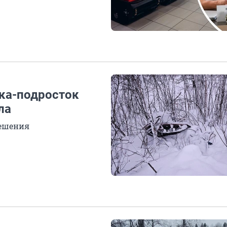
чка-подросток
ла
решения