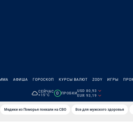
АММА
АФИША
ГОРОСКОП
КУРСЫ ВАЛЮТ
ZODY
ИГРЫ
ПРО
USD 80,93
СЕЙЧАС
0
ПРОБКИ
+15°C
EUR 93,19
Медики из Поморья поехали на СВО
Все для мужского здоровья