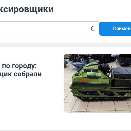
уксировщики
Примен
 по городу:
щик собрали