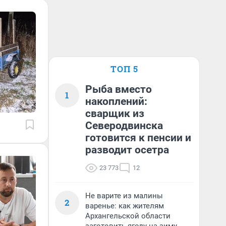
ТОП 5
Рыба вместо
1
накоплений:
сварщик из
Северодвинска
готовится к пенсии и
разводит осетра
23 773
12
Не варите из малины
2
варенье: как жителям
Архангельской области