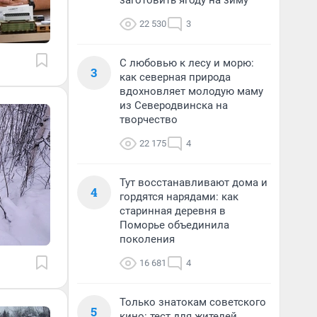
заготовить ягоду на зиму
22 530
3
С любовью к лесу и морю:
3
как северная природа
вдохновляет молодую маму
из Северодвинска на
творчество
22 175
4
Тут восстанавливают дома и
4
гордятся нарядами: как
старинная деревня в
Поморье объединила
поколения
16 681
4
Только знатокам советского
5
кино: тест для жителей