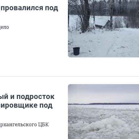
 провалился под
дело
ый и подросток
сировщике под
Архангельского ЦБК