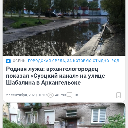
ОСЕНЬ
ГОРОДСКАЯ СРЕДА, ЗА КОТОРУЮ СТЫДНО
РОДНАЯ
Родная лужа: архангелогородец
показал «Суэцкий канал» на улице
Шабалина в Архангельске
27 сентября, 2020, 10:37
46 793
18