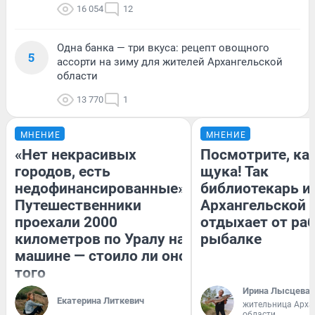
16 054
12
Одна банка — три вкуса: рецепт овощного
5
ассорти на зиму для жителей Архангельской
области
13 770
1
МНЕНИЕ
МНЕНИЕ
«Нет некрасивых
Посмотрите, ка
городов, есть
щука! Так
недофинансированные».
библиотекарь и
Путешественники
Архангельской 
проехали 2000
отдыхает от ра
километров по Уралу на
рыбалке
машине — стоило ли оно
того
Ирина Лысцева
Екатерина Литкевич
жительница Арха
области