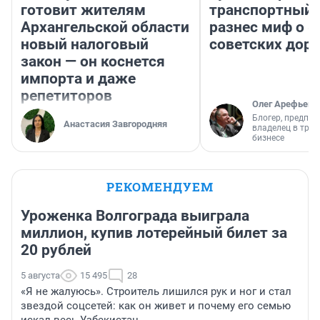
готовит жителям
транспортный 
Архангельской области
разнес миф о 
новый налоговый
советских доро
закон — он коснется
импорта и даже
репетиторов
Олег Арефьев
Блогер, предпри
Анастасия Завгородняя
владелец в тра
бизнесе
РЕКОМЕНДУЕМ
Уроженка Волгограда выиграла
миллион, купив лотерейный билет за
20 рублей
5 августа
15 495
28
«Я не жалуюсь». Строитель лишился рук и ног и стал
звездой соцсетей: как он живет и почему его семью