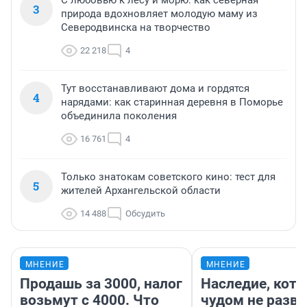
С любовью к лесу и морю: как северная
3
природа вдохновляет молодую маму из
Северодвинска на творчество
22 218
4
Тут восстанавливают дома и гордятся
4
нарядами: как старинная деревня в Поморье
объединила поколения
16 761
4
Только знатокам советского кино: тест для
5
жителей Архангельской области
14 488
Обсудить
МНЕНИЕ
МНЕНИЕ
Продашь за 3000, налог
Наследие, кото
возьмут с 4000. Что
чудом не разва