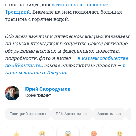
снял на видео, как
затапливало проспект
Троицкий
. Вначале на нем появилась большая
трещина с горячей водой.
Обо всём важном и интересном мы рассказываем
на наших площадках в соцсетях. Самое активное
обсуждение местной и федеральной повестки,
подробности, фото и видео —
в нашем сообществе
во «ВКонтакте»
, самые оперативные новости —
в
нашем канале в Telegram
.
Юрий Скородумов
Корреспондент
Троицкий проспект
РВК-Архангельск
Архангельск
Во