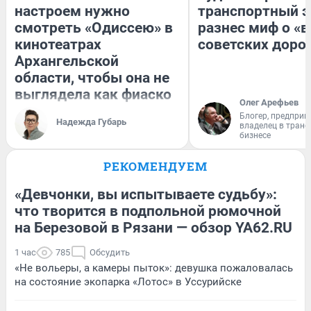
настроем нужно
транспортный э
смотреть «Одиссею» в
разнес миф о «
кинотеатрах
советских доро
Архангельской
области, чтобы она не
выглядела как фиаско
Олег Арефьев
Блогер, предприн
Надежда Губарь
владелец в тран
бизнесе
РЕКОМЕНДУЕМ
«Девчонки, вы испытываете судьбу»:
что творится в подпольной рюмочной
на Березовой в Рязани — обзор YA62.RU
1 час
785
Обсудить
«Не вольеры, а камеры пыток»: девушка пожаловалась
на состояние экопарка «Лотос» в Уссурийске