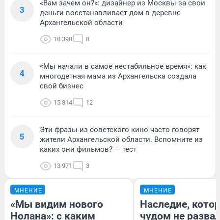
«Вам зачем он?»: дизайнер из Москвы за свои
3
деньги восстанавливает дом в деревне
Архангельской области
18 398
8
«Мы начали в самое нестабильное время»: как
4
многодетная мама из Архангельска создала
свой бизнес
15 814
12
Эти фразы из советского кино часто говорят
5
жители Архангельской области. Вспомните из
каких они фильмов? — тест
13 971
3
МНЕНИЕ
МНЕНИЕ
«Мы видим нового
Наследие, кото
Нолана»: с каким
чудом не разва