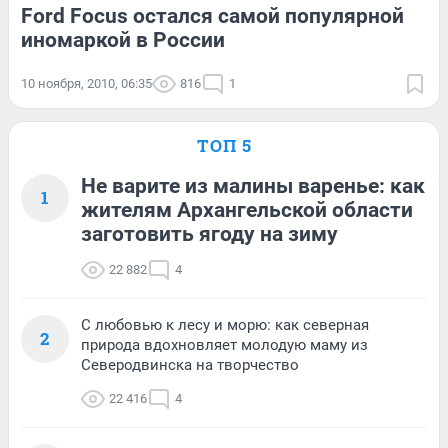
Ford Focus остался самой популярной
иномаркой в России
10 ноября, 2010, 06:35
816
1
ТОП 5
Не варите из малины варенье: как
1
жителям Архангельской области
заготовить ягоду на зиму
22 882
4
С любовью к лесу и морю: как северная
2
природа вдохновляет молодую маму из
Северодвинска на творчество
22 416
4