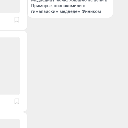
Медведицу Майю, жившую на цепи в
Приморье, познакомили с
гималайским медведем Фиником