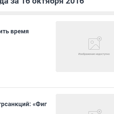
да за 16 октября 2016
ить время
трсанкций: «Фиг