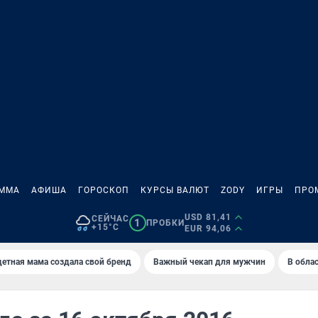
АММА
АФИША
ГОРОСКОП
КУРСЫ ВАЛЮТ
ZODY
ИГРЫ
ПРО
USD 81,41
СЕЙЧАС
1
ПРОБКИ
+15°C
EUR 94,06
етная мама создала свой бренд
Важный чекап для мужчин
В обла