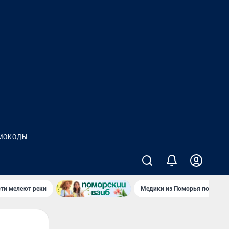
МОКОДЫ
сти мелеют реки
Медики из Поморья поехали 