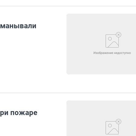
обманывали
при пожаре