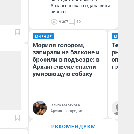
Архангельска создала свой
бизнес
9 307
10
МНЕНИЕ
МНЕНИЕ
Морили голодом,
Теперь
запирали на балконе и
рыжики
бросили в подъезде: в
способ
Архангельске спасли
грибов
умирающую собаку
Ольга Мелехова
Ве
Архангелогородка
РЕКОМЕНДУЕМ