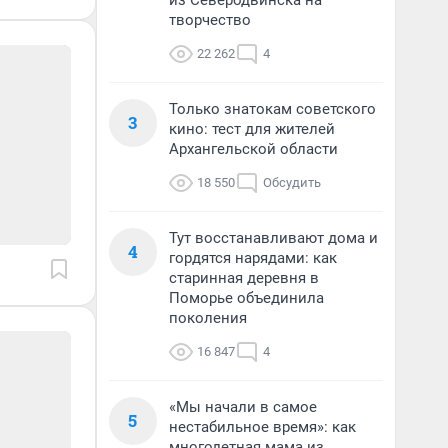
из Северодвинска на
творчество
22 262
4
Только знатокам советского
3
кино: тест для жителей
Архангельской области
18 550
Обсудить
Тут восстанавливают дома и
4
гордятся нарядами: как
старинная деревня в
Поморье объединила
поколения
16 847
4
«Мы начали в самое
5
нестабильное время»: как
многодетная мама из