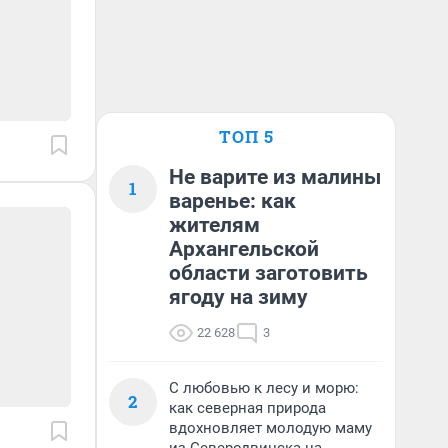
ТОП 5
Не варите из малины
1
варенье: как
жителям
Архангельской
области заготовить
ягоду на зиму
22 628
3
С любовью к лесу и морю:
2
как северная природа
вдохновляет молодую маму