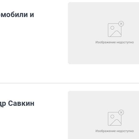
омобили и
др Савкин