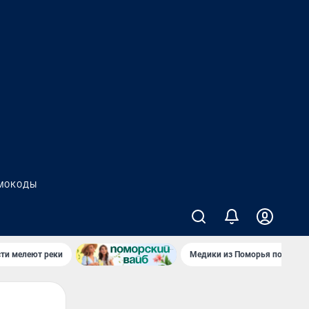
МОКОДЫ
сти мелеют реки
Медики из Поморья поехали 