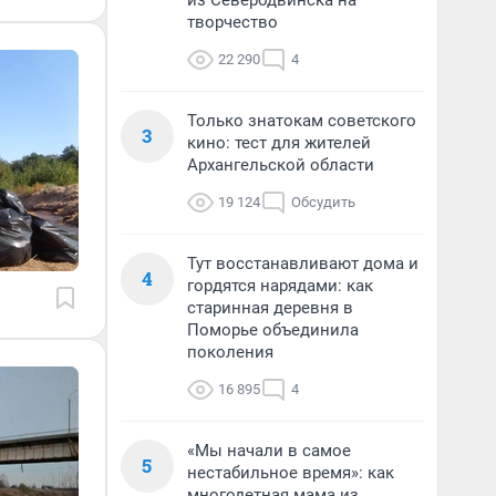
из Северодвинска на
творчество
22 290
4
Только знатокам советского
3
кино: тест для жителей
Архангельской области
19 124
Обсудить
Тут восстанавливают дома и
4
гордятся нарядами: как
старинная деревня в
Поморье объединила
поколения
16 895
4
«Мы начали в самое
5
нестабильное время»: как
многодетная мама из