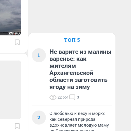
ТОП 5
Не варите из малины
1
варенье: как
жителям
Архангельской
области заготовить
ягоду на зиму
22 661
3
С любовью к лесу и морю:
2
как северная природа
вдохновляет молодую маму