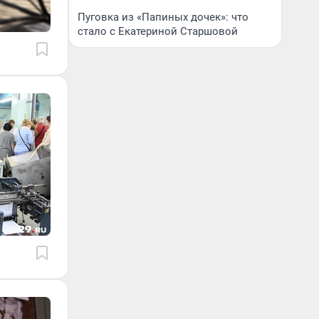
Пуговка из «Папиных дочек»: что
стало с Екатериной Старшовой