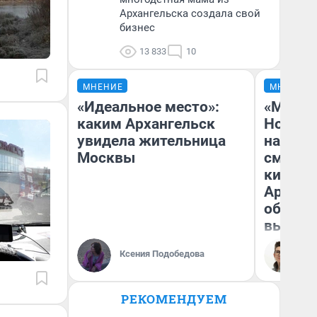
Архангельска создала свой
бизнес
13 833
10
МНЕНИЕ
МНЕНИЕ
«Идеальное место»:
«Мы ви
каким Архангельск
Нолана
увидела жительница
настро
Москвы
смотре
киноте
Арханг
области
выгляд
Ксения Подобедова
На
РЕКОМЕНДУЕМ