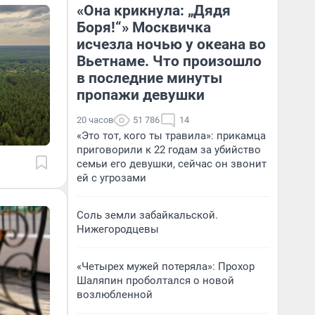
«Она крикнула: „Дядя
Боря!“» Москвичка
исчезла ночью у океана во
Вьетнаме. Что произошло
в последние минуты
пропажи девушки
20 часов
51 786
14
«Это тот, кого ты травила»: прикамца
приговорили к 22 годам за убийство
семьи его девушки, сейчас он звонит
ей с угрозами
Соль земли забайкальской.
Нижегородцевы
«Четырех мужей потеряла»: Прохор
Шаляпин проболтался о новой
возлюбленной