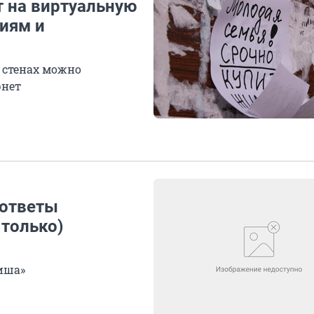
 на виртуальную
иям и
 стенах можно
рнет
 ответы
 только)
зиша»