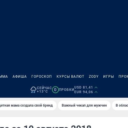
АММА
АФИША
ГОРОСКОП
КУРСЫ ВАЛЮТ
ZODY
ИГРЫ
ПРО
USD 81,41
СЕЙЧАС
0
ПРОБКИ
+13°C
EUR 94,06
етная мама создала свой бренд
Важный чекап для мужчин
В обла