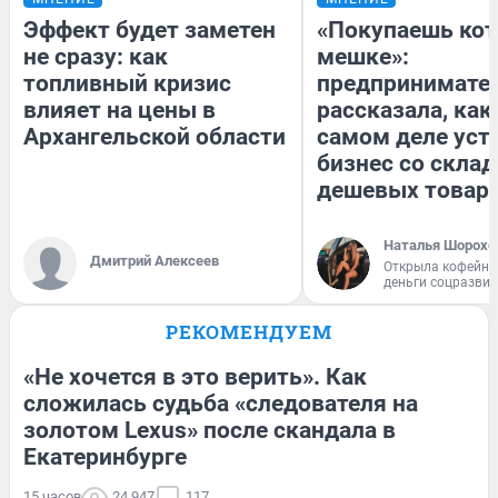
Эффект будет заметен
«Покупаешь кот
не сразу: как
мешке»:
топливный кризис
предпринимате
влияет на цены в
рассказала, как
Архангельской области
самом деле уст
бизнес со скла
дешевых товар
Наталья Шорохо
Дмитрий Алексеев
Открыла кофейну
деньги соцразви
РЕКОМЕНДУЕМ
«Не хочется в это верить». Как
сложилась судьба «следователя на
золотом Lexus» после скандала в
Екатеринбурге
15 часов
24 947
117