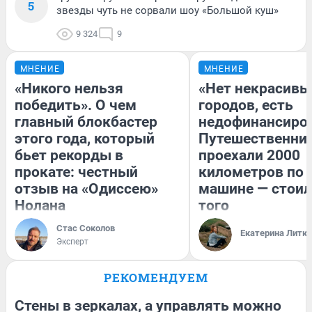
5
звезды чуть не сорвали шоу «Большой куш»
9 324
9
МНЕНИЕ
МНЕНИЕ
«Никого нельзя
«Нет некрасивы
победить». О чем
городов, есть
главный блокбастер
недофинансиро
этого года, который
Путешественни
бьет рекорды в
проехали 2000
прокате: честный
километров по 
отзыв на «Одиссею»
машине — стоил
Нолана
того
Стас Соколов
Екатерина Литк
Эксперт
РЕКОМЕНДУЕМ
Стены в зеркалах, а управлять можно