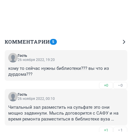
КОММЕНТАРИИ
5
Гость
26 ноября 2022, 19:20
кому то сейчас нужны библиотеки??? вы что из 
дурдома???
+0
–0
Гость
26 ноября 2022, 00:10
Читальный зал разместить на сульфате это они 
мощно задвинули. Мысль договорится с САФУ и на 
время ремонта разместиться в библиотеке вуза 
черепные коробки "кудесников" конечно не посетила
+1
–1