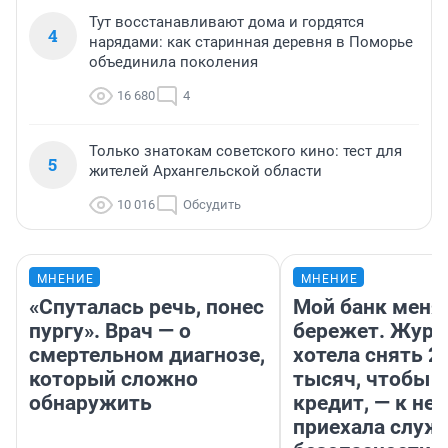
Тут восстанавливают дома и гордятся
4
нарядами: как старинная деревня в Поморье
объединила поколения
16 680
4
Только знатокам советского кино: тест для
5
жителей Архангельской области
10 016
Обсудить
МНЕНИЕ
МНЕНИЕ
«Спуталась речь, понес
Мой банк меня
пургу». Врач — о
бережет. Журн
смертельном диагнозе,
хотела снять 2
который сложно
тысяч, чтобы п
обнаружить
кредит, — к не
приехала служ