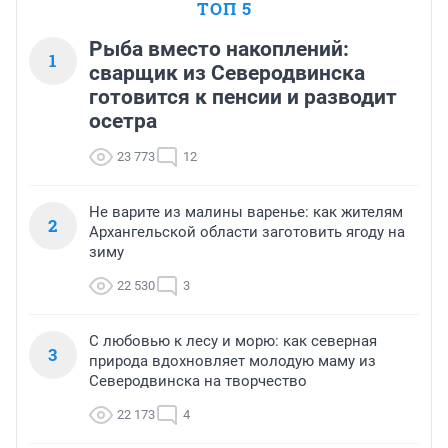
ТОП 5
Рыба вместо накоплений:
1
сварщик из Северодвинска
готовится к пенсии и разводит
осетра
23 773
12
Не варите из малины варенье: как жителям
2
Архангельской области заготовить ягоду на
зиму
22 530
3
С любовью к лесу и морю: как северная
3
природа вдохновляет молодую маму из
Северодвинска на творчество
22 173
4