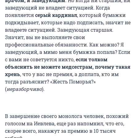
врачом, и заведующим
. Но когда ни старший, ни
заведующий не владеет ситуацией. Когда
появляется
серый кардинал
, который бумажки
подкидывает, которые надо подписать, значит не
владеете ситуацией. Заведующая старшая.
Значит, вы не выполняете свои
профессиональные обязанности. Как можно? Я
заведующий, а мимо меня бумажка попала? Если
с вами не советуется никто,
если толком
объяснить не можете медсестрам, почему такая
хрень
, что у вас не премия, а доплата, кто им
тогда разъяснит? «Жесть Поморья?»
(
неразборчиво
).
В завершение своего монолога человек, похожий
голосом на Иевлева, еще раз напомнил, что его,
скорее всего, накажут за премию в 10 тысяч